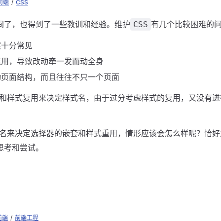
前端
/
CSS
间了，也得到了一些教训和经验。维护
有几个比较困难的
CSS
突十分常见
滥用，导致改动牵一发而动全身
动页面结构，而且往往不只一个页面
和样式复用来决定样式名，由于过分考虑样式的复用，又没有进
名来决定选择器的嵌套和样式重用，情形应该会怎么样呢？恰好
思考和尝试。
前端
/
前端工程