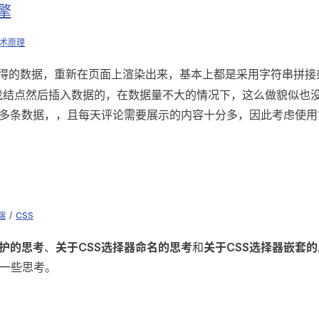
擎
术原理
求获得的数据，重新在页面上渲染出来，基本上都是采用字符串拼
uery查找结点然后插入数据的，在数据量不大的情况下，这么做貌似
多条数据，，且每天评论需要展示的内容十分多，因此考虑使用
端
/
CSS
维护的思考
、
关于CSS选择器命名的思考
和
关于CSS选择器嵌套
的一些思考。