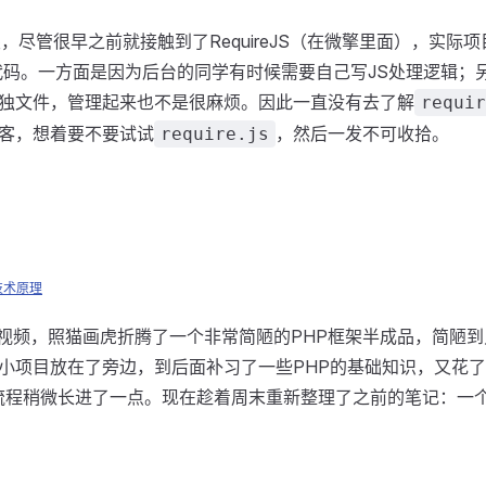
，尽管很早之前就接触到了RequireJS（在微擎里面），实际
里面写代码。一方面是因为后台的同学有时候需要自己写JS处理逻辑
独文件，管理起来也不是很麻烦。因此一直没有去了解
requir
客，想着要不要试试
，然后一发不可收拾。
require.js
技术原理
的视频，照猫画虎折腾了一个非常简陋的PHP框架半成品，简陋
小项目放在了旁边，到后面补习了一些PHP的基础知识，又花
的运行流程稍微长进了一点。现在趁着周末重新整理了之前的笔记：一个