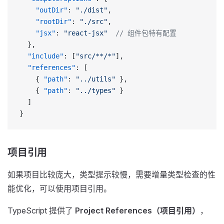
    "outDir"
: 
"./dist"
,
    "rootDir"
: 
"./src"
,
    "jsx"
: 
"react-jsx"
  // 组件包特有配置
  },
  "include"
: [
"src/**/*"
],
  "references"
: [
    { 
"path"
: 
"../utils"
 },
    { 
"path"
: 
"../types"
 }
  ]
}
项目引用
如果项目比较庞大，类型提示较慢，需要增量类型检查的性
能优化，可以使用项目引用。
TypeScript 提供了
Project References（项目引用）
，