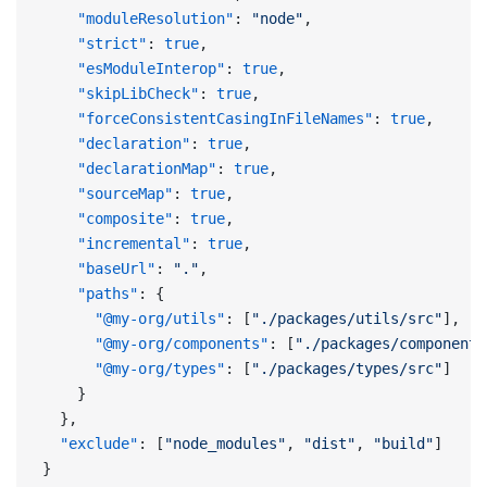
    "moduleResolution"
: 
"node"
,
    "strict"
: 
true
,
    "esModuleInterop"
: 
true
,
    "skipLibCheck"
: 
true
,
    "forceConsistentCasingInFileNames"
: 
true
,
    "declaration"
: 
true
,
    "declarationMap"
: 
true
,
    "sourceMap"
: 
true
,
    "composite"
: 
true
,
    "incremental"
: 
true
,
    "baseUrl"
: 
"."
,
    "paths"
: {
      "@my-org/utils"
: [
"./packages/utils/src"
],
      "@my-org/components"
: [
"./packages/components
      "@my-org/types"
: [
"./packages/types/src"
]
    }
  },
  "exclude"
: [
"node_modules"
, 
"dist"
, 
"build"
]
}