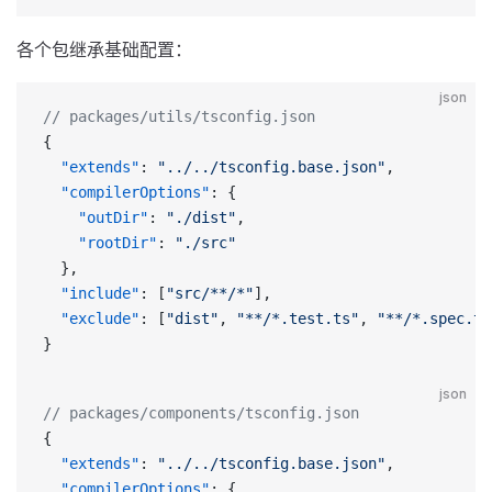
各个包继承基础配置：
json
// packages/utils/tsconfig.json
{
  "extends"
: 
"../../tsconfig.base.json"
,
  "compilerOptions"
: {
    "outDir"
: 
"./dist"
,
    "rootDir"
: 
"./src"
  },
  "include"
: [
"src/**/*"
],
  "exclude"
: [
"dist"
, 
"**/*.test.ts"
, 
"**/*.spec.ts
}
json
// packages/components/tsconfig.json
{
  "extends"
: 
"../../tsconfig.base.json"
,
  "compilerOptions"
: {