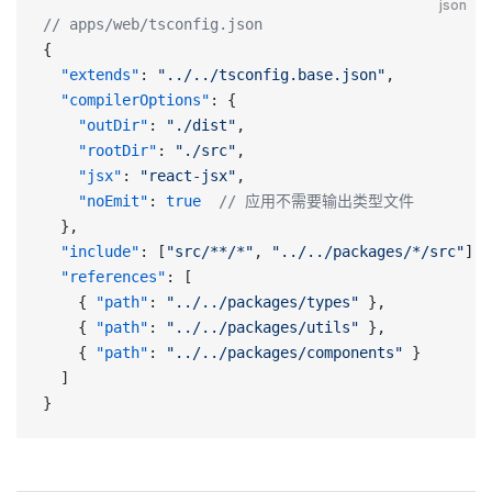
json
// apps/web/tsconfig.json
{
  "extends"
: 
"../../tsconfig.base.json"
,
  "compilerOptions"
: {
    "outDir"
: 
"./dist"
,
    "rootDir"
: 
"./src"
,
    "jsx"
: 
"react-jsx"
,
    "noEmit"
: 
true
  // 应用不需要输出类型文件
  },
  "include"
: [
"src/**/*"
, 
"../../packages/*/src"
],
  "references"
: [
    { 
"path"
: 
"../../packages/types"
 },
    { 
"path"
: 
"../../packages/utils"
 },
    { 
"path"
: 
"../../packages/components"
 }
  ]
}