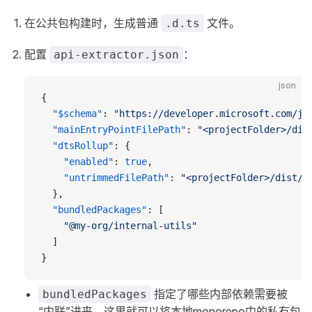
在公共包构建时，生成普通
文件。
.d.ts
配置
：
api-extractor.json
json
{
  "$schema"
: 
"https://developer.microsoft.com/js
  "mainEntryPointFilePath"
: 
"<projectFolder>/dis
  "dtsRollup"
: {
    "enabled"
: 
true
,
    "untrimmedFilePath"
: 
"<projectFolder>/dist/<
  },
  "bundledPackages"
: [
    "@my-org/internal-utils"
  ]
}
指定了哪些内部依赖需要被
bundledPackages
“内联”进来，这里就可以将本地monorepo中的私有包