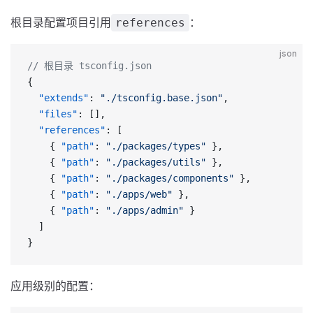
根目录配置项目引用
：
references
json
// 根目录 tsconfig.json
{
  "extends"
: 
"./tsconfig.base.json"
,
  "files"
: [],
  "references"
: [
    { 
"path"
: 
"./packages/types"
 },
    { 
"path"
: 
"./packages/utils"
 },
    { 
"path"
: 
"./packages/components"
 },
    { 
"path"
: 
"./apps/web"
 },
    { 
"path"
: 
"./apps/admin"
 }
  ]
}
应用级别的配置：