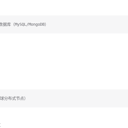
据库（MySQL/MongoDB）
全球分布式节点）
改