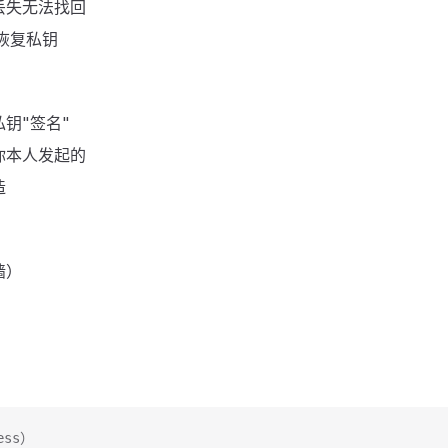
丢失无法找回
以恢复私钥
钥"签名"
你本人发起的
造
墙）
ess）