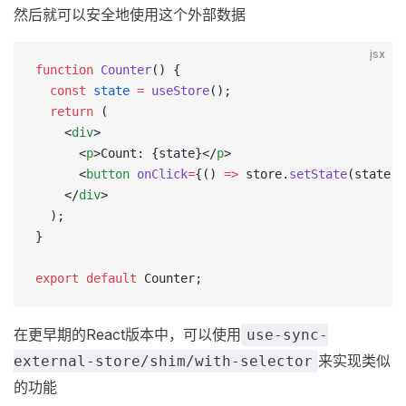
然后就可以安全地使用这个外部数据
jsx
function
 Counter
() {
  const
 state
 =
 useStore
();
  return
 (
    <
div
>
      <
p
>Count: {state}</
p
>
      <
button
 onClick
=
{() 
=>
 store.
setState
(state 
+
    </
div
>
  );
}
export
 default
 Counter;
在更早期的React版本中，可以使用
use-sync-
来实现类似
external-store/shim/with-selector
的功能