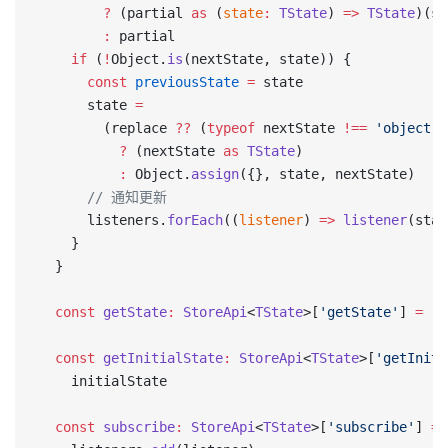
        ?
 (partial 
as
 (
state
:
 TState
) 
=>
 TState
)(st
        :
 partial
    if
 (
!
Object.
is
(nextState, state)) {
      const
 previousState
 =
 state
      state 
=
        (replace 
??
 (
typeof
 nextState 
!==
 'object'
 
          ?
 (nextState 
as
 TState
)
          :
 Object.
assign
({}, state, nextState)
      // 通知更新
      listeners.
forEach
((
listener
) 
=>
 listener
(stat
    }
  }
  const
 getState
:
 StoreApi
<
TState
>[
'getState'
] 
=
 ()
  const
 getInitialState
:
 StoreApi
<
TState
>[
'getIniti
    initialState
  const
 subscribe
:
 StoreApi
<
TState
>[
'subscribe'
] 
=
 