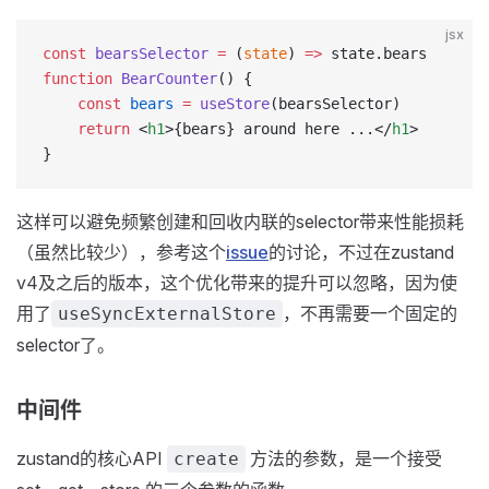
jsx
const
 bearsSelector
 =
 (
state
) 
=>
 state.bears
function
 BearCounter
() {
    const
 bears
 =
 useStore
(bearsSelector)
    return
 <
h1
>{bears} around here ...</
h1
>
}
这样可以避免频繁创建和回收内联的selector带来性能损耗
（虽然比较少），参考这个
issue
的讨论，不过在zustand
v4及之后的版本，这个优化带来的提升可以忽略，因为使
用了
，不再需要一个固定的
useSyncExternalStore
selector了。
中间件
zustand的核心API
方法的参数，是一个接受
create