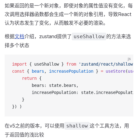
如果返回的是一个新对象，即使对象的属性值没有变化，每
次调用选择器函数都会生成一个新的对象引用，导致React
认为状态发生了变化，从而触发不必要的渲染。
根据
文档
介绍，zustand提供了
的方法来选
useShallow
择多个状态
js
import
 { useShallow } 
from
 'zustand/react/shallow'
const
 { 
bears
, 
increasePopulation
 } 
=
 useStore
(
useS
    return
 {
        bears: state.bears,
        increasePopulation: state.increasePopulatio
    }
}) )
在v5之前的版本，可以使用
这个工具方法，用
shallow
于返回值的浅比较