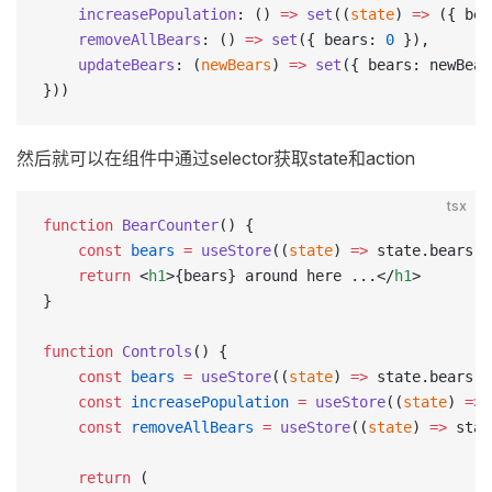
    increasePopulation
: () 
=>
 set
((
state
) 
=>
 ({ bea
    removeAllBears
: () 
=>
 set
({ bears: 
0
 }),
    updateBears
: (
newBears
) 
=>
 set
({ bears: newBear
}))
然后就可以在组件中通过selector获取state和action
tsx
function
 BearCounter
() {
    const
 bears
 =
 useStore
((
state
) 
=>
 state.bears)
    return
 <
h1
>{bears} around here ...</
h1
>
}
function
 Controls
() {
    const
 bears
 =
 useStore
((
state
) 
=>
 state.bears)
    const
 increasePopulation
 =
 useStore
((
state
) 
=>
 
    const
 removeAllBears
 =
 useStore
((
state
) 
=>
 stat
    return
 (