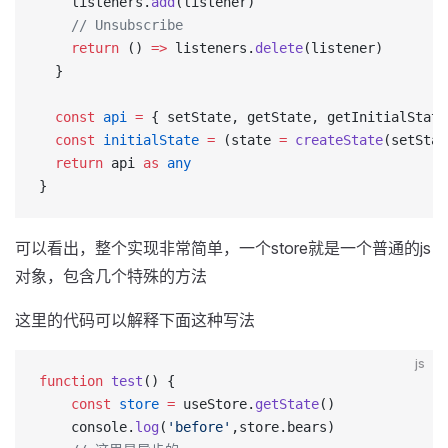
    listeners.
add
(listener)
    // Unsubscribe
    return
 () 
=>
 listeners.
delete
(listener)
  }
  const
 api
 =
 { setState, getState, getInitialState
  const
 initialState
 =
 (state 
=
 createState
(setStat
  return
 api 
as
 any
}
可以看出，整个实现非常简单，一个store就是一个普通的js
对象，包含几个特殊的方法
这里的代码可以解释下面这种写法
js
function
 test
() {
    const
 store
 =
 useStore.
getState
()
    console.
log
(
'before'
,store.bears)