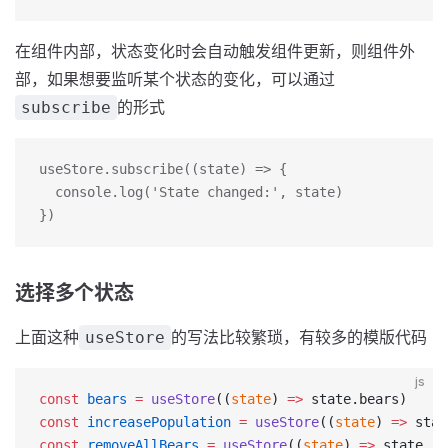
在组件内部，状态变化时会自动触发组件更新，则组件外
部，如果想要监听某个状态的变化，可以通过
的形式
subscribe
useStore.subscribe((state) => {
  console.log('State changed:', state)
})
选择多个状态
上面这种
的写法比较繁琐，有较多的模版代码
useStore
js
const
 bears
 =
 useStore
((
state
) 
=>
 state.bears)
const
 increasePopulation
 =
 useStore
((
state
) 
=>
 stat
const
 removeAllBears
 =
 useStore
((
state
) 
=>
 state.re