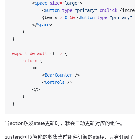
        <
Space
 size
=
"large"
>
            <
Button
 type
=
"primary"
 onClick
=
{increas
            {bears 
>
 0
 &&
 <
Button
 type
=
"primary"
 da
        </
Space
>
    )
}
export
 default
 () 
=>
 {
    return
 (
        <>
            <
BearCounter
 />
            <
Controls
 />
        </>
    )
}
当action触发state更新时，就会自动更新对应的组件。
zustand可以智能的收集当前组件订阅的state，只有订阅了