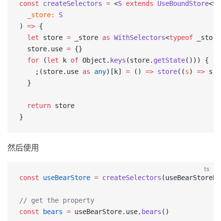
const
 createSelectors
 =
 <
S
 extends
 UseBoundStore
<
St
  _store
:
 S
) 
=>
 {
  let
 store 
=
 _store 
as
 WithSelectors
<
typeof
 _store
  store.use 
=
 {}
  for
 (
let
 k 
of
 Object.
keys
(store.
getState
())) {
    ;(store.use 
as
 any
)[k] 
=
 () 
=>
 store
((
s
) 
=>
 s[k
  }
  return
 store
}
然后使用
ts
const
 useBearStore
 =
 createSelectors
(useBearStoreBa
// get the property
const
 bears
 =
 useBearStore.use.
bears
()