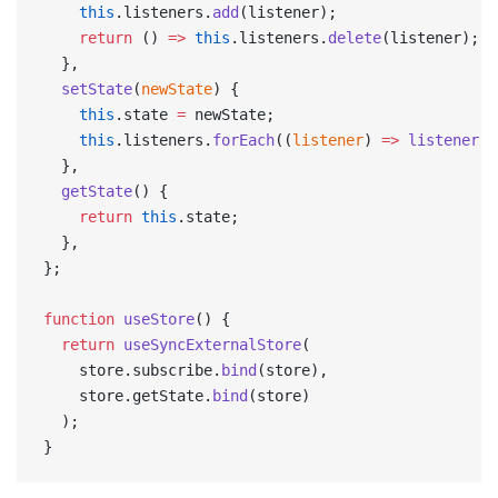
    this
.listeners.
add
(listener);
    return
 () 
=>
 this
.listeners.
delete
(listener);
  },
  setState
(
newState
) {
    this
.state 
=
 newState;
    this
.listeners.
forEach
((
listener
) 
=>
 listener
()
  },
  getState
() {
    return
 this
.state;
  },
};
function
 useStore
() {
  return
 useSyncExternalStore
(
    store.subscribe.
bind
(store),
    store.getState.
bind
(store)
  );
}