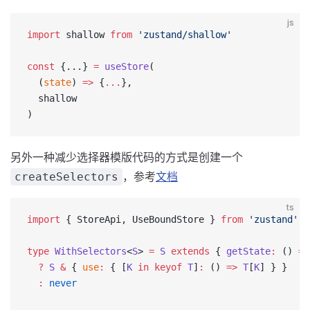
js
import
 shallow 
from
 'zustand/shallow'
const
 {...} 
=
 useStore
(
  (
state
) 
=>
 {
...
},
  shallow
)
另外一种减少选择器模版代码的方式是创建一个
，参考
文档
createSelectors
ts
import
 { StoreApi, UseBoundStore } 
from
 'zustand'
type
 WithSelectors
<
S
> 
=
 S
 extends
 { 
getState
:
 () 
=>
  ?
 S
 &
 { 
use
:
 { [
K
 in
 keyof
 T
]
:
 () 
=>
 T
[
K
] } }
  :
 never