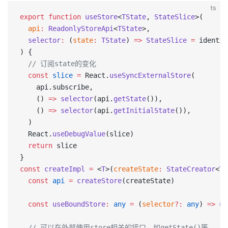
ts
export
 function
 useStore
<
TState
, 
StateSlice
>(
  api
:
 ReadonlyStoreApi
<
TState
>,
  selector
:
 (
state
:
 TState
) 
=>
 StateSlice
 =
 identit
) {
  // 订阅state的变化
  const
 slice
 =
 React.
useSyncExternalStore
(
    api.subscribe,
    () 
=>
 selector
(api.
getState
()),
    () 
=>
 selector
(api.
getInitialState
()),
  )
  React.
useDebugValue
(slice)
  return
 slice
}
const
 createImpl
 =
 <
T
>(
createState
:
 StateCreator
<
T
,
  const
 api
 =
 createStore
(createState)
  const
 useBoundStore
:
 any
 =
 (
selector
?:
 any
) 
=>
 us
  // 可以在外部使用store相关的接口，如getState()等