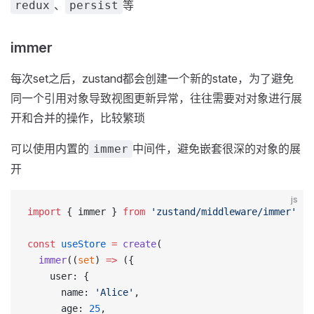
、
等
redux
persist
immer
每次set之后，zustand都会创建一个新的state，为了避免
同一个引用对象导致视图更新异常，往往需要对对象进行展
开和合并的操作，比较繁琐
可以使用内置的
中间件，避免嵌套很深的对象的展
immer
开
js
import
 { immer } 
from
 'zustand/middleware/immer'
const
 useStore
 =
 create
(
  immer
((
set
) 
=>
 ({
    user: {
      name: 
'Alice'
,
      age: 
25
,