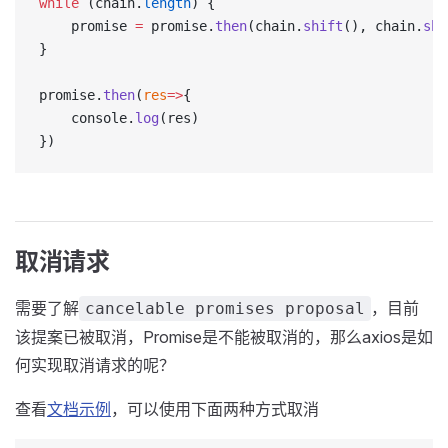
while
 (chain.
length
) {
    promise 
=
 promise.
then
(chain.
shift
(), chain.
shi
}
promise.
then
(
res
=>
{
    console.
log
(res)
})
取消请求
需要了解
，目前
cancelable promises proposal
该提案已被取消，Promise是不能被取消的，那么axios是如
何实现取消请求的呢？
查看
文档示例
，可以使用下面两种方式取消