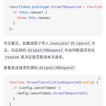
CancelToken
.
prototype
.
throwIfRequested
 =
 function
 t
  if
 (
this
.reason) {
    throw
 this
.reason;
  }
};
可见看见，如果调用了传入
的
方
executor
cancel
法，在后续的
中会判断是否存在
dispatchRequest
来决定是否取消本次请求。
reason
查看发送请求的源码
dispatchRequest
js
function
 throwIfCancellationRequested
(
config
) {
  if
 (config.cancelToken) {
    config.cancelToken.
throwIfRequested
();
  }
}