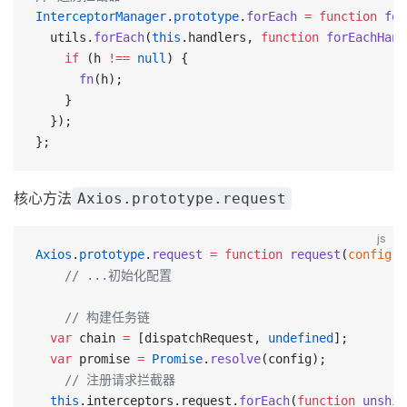
InterceptorManager
.
prototype
.
forEach
 =
 function
 for
  utils.
forEach
(
this
.handlers, 
function
 forEachHand
    if
 (h 
!==
 null
) {
      fn
(h);
    }
  });
};
核心方法
Axios.prototype.request
js
Axios
.
prototype
.
request
 =
 function
 request
(
config
) 
	// ...初始化配置
	// 构建任务链
  var
 chain 
=
 [dispatchRequest, 
undefined
];
  var
 promise 
=
 Promise
.
resolve
(config);
	// 注册请求拦截器
  this
.interceptors.request.
forEach
(
function
 unshif