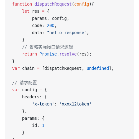
function
 dispatchRequest
(
config
){
    let
 res 
=
 {
        params: config,
        code: 
200
,
        data: 
"hello response"
,
    }
    // 省略实际接口请求逻辑
    return
 Promise
.
resolve
(res);
}
var
 chain 
=
 [dispatchRequest, 
undefined
];
// 请求配置
var
 config 
=
 {
    headers: {
        'x-token'
: 
'xxxx12token'
    },
    params: {
        id: 
1
    }