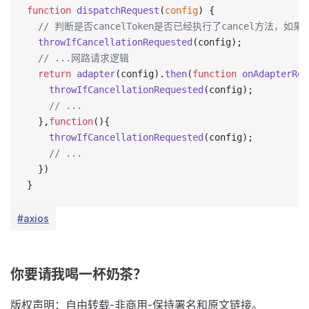
function
 dispatchRequest
(
config
) {
  // 判断是否cancelToken是否已经执行了cancel方法，如
  throwIfCancellationRequested
(config);
  // ...网路请求逻辑
  return
 adapter
(config).
then
(
function
 onAdapterRes
    throwIfCancellationRequested
(config);
    // ...
  },
function
(){
    throwIfCancellationRequested
(config);
    // ...
  })
}
#axios
你要请我喝一杯奶茶？
版权声明：自由转载-非商用-保持署名和原文链接。