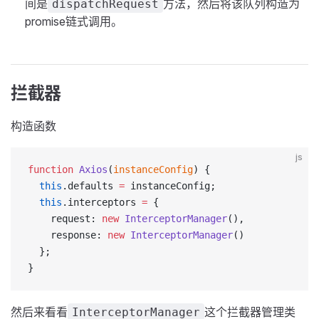
间是
方法，然后将该队列构造为
dispatchRequest
promise链式调用。
拦截器
构造函数
js
function
 Axios
(
instanceConfig
) {
  this
.defaults 
=
 instanceConfig;
  this
.interceptors 
=
 {
    request: 
new
 InterceptorManager
(),
    response: 
new
 InterceptorManager
()
  };
}
然后来看看
这个拦截器管理类
InterceptorManager