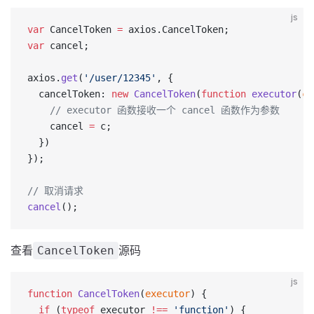
js
var
 CancelToken 
=
 axios.CancelToken;
var
 cancel;
axios.
get
(
'/user/12345'
, {
  cancelToken: 
new
 CancelToken
(
function
 executor
(
c
)
    // executor 函数接收一个 cancel 函数作为参数
    cancel 
=
 c;
  })
});
// 取消请求
cancel
();
查看
源码
CancelToken
js
function
 CancelToken
(
executor
) {
  if
 (
typeof
 executor 
!==
 'function'
) {