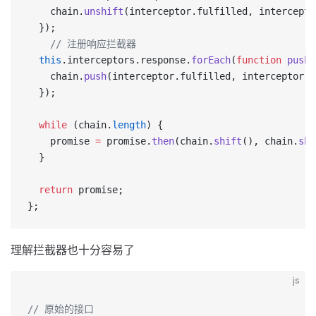
    chain.
unshift
(interceptor.fulfilled, intercepto
  });
	// 注册响应拦截器
  this
.interceptors.response.
forEach
(
function
 pushR
    chain.
push
(interceptor.fulfilled, interceptor.r
  });
  while
 (chain.
length
) {
    promise 
=
 promise.
then
(chain.
shift
(), chain.
shi
  }
  return
 promise;
};
理解拦截器也十分容易了
js
// 原始的接口