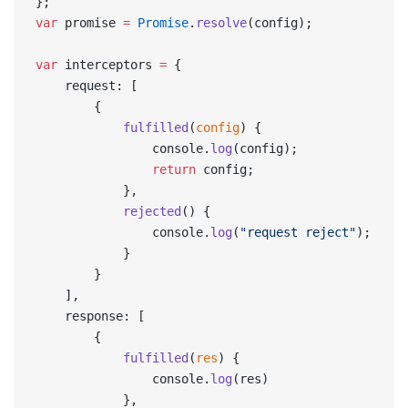
};
var
 promise 
=
 Promise
.
resolve
(config);
var
 interceptors 
=
 {
    request: [
        {
            fulfilled
(
config
) {
                console.
log
(config);
                return
 config;
            },
            rejected
() {
                console.
log
(
"request reject"
);
            }
        }
    ],
    response: [
        {
            fulfilled
(
res
) {
                console.
log
(res)
            },