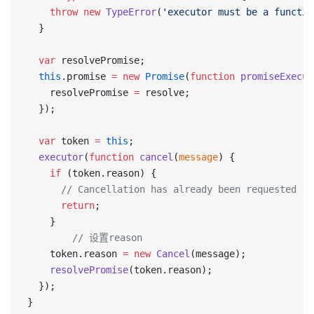
    throw
 new
 TypeError
(
'executor must be a functio
  }
  var
 resolvePromise;
  this
.promise 
=
 new
 Promise
(
function
 promiseExecut
    resolvePromise 
=
 resolve;
  });
  var
 token 
=
 this
;
  executor
(
function
 cancel
(
message
) {
    if
 (token.reason) {
      // Cancellation has already been requested
      return
;
    }
		// 设置reason
    token.reason 
=
 new
 Cancel
(message);
    resolvePromise
(token.reason);
  });
}