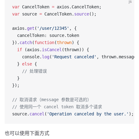
js
var
 CancelToken 
=
 axios.CancelToken;
var
 source 
=
 CancelToken.
source
();
axios.
get
(
'/user/12345'
, {
  cancelToken: source.token
}).
catch
(
function
(
thrown
) {
  if
 (axios.
isCancel
(thrown)) {
    console.
log
(
'Request canceled'
, thrown.message)
  } 
else
 {
    // 处理错误
  }
});
// 取消请求（message 参数是可选的）
// 使用同一个 cancel token 取消多个请求
source.
cancel
(
'Operation canceled by the user.'
);
也可以使用下面方式