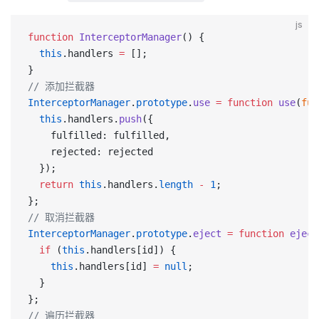
js
function
 InterceptorManager
() {
  this
.handlers 
=
 [];
}
// 添加拦截器
InterceptorManager
.
prototype
.
use
 =
 function
 use
(
ful
  this
.handlers.
push
({
    fulfilled: fulfilled,
    rejected: rejected
  });
  return
 this
.handlers.
length
 -
 1
;
};
// 取消拦截器
InterceptorManager
.
prototype
.
eject
 =
 function
 eject
  if
 (
this
.handlers[id]) {
    this
.handlers[id] 
=
 null
;
  }
};
// 遍历拦截器