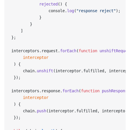
            rejected
() {
                console.
log
(
"response reject"
);
            }
        }
    ]
};
interceptors.request.
forEach
(
function
 unshiftReques
     interceptor
 ) {
     chain.
unshift
(interceptor.fulfilled, intercept
 });
interceptors.response.
forEach
(
function
 pushResponse
     interceptor
 ) {
     chain.
push
(interceptor.fulfilled, interceptor.
 });