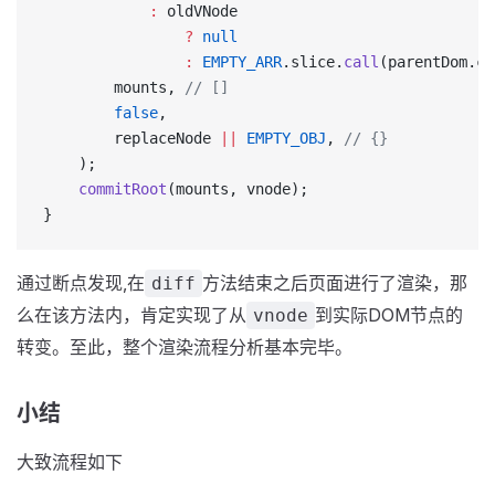
			:
 oldVNode
				?
 null
				:
 EMPTY_ARR
.slice.
call
(parentDom.ch
		mounts, 
// []
		false
,
		replaceNode 
||
 EMPTY_OBJ
, 
// {}
	);
	commitRoot
(mounts, vnode);
}
通过断点发现,在
方法结束之后页面进行了渲染，那
diff
么在该方法内，肯定实现了从
到实际DOM节点的
vnode
转变。至此，整个渲染流程分析基本完毕。
小结
大致流程如下