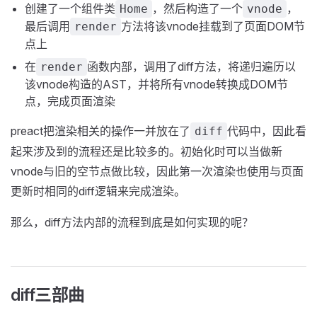
创建了一个组件类
，然后构造了一个
，
Home
vnode
最后调用
方法将该vnode挂载到了页面DOM节
render
点上
在
函数内部，调用了diff方法，将递归遍历以
render
该vnode构造的AST，并将所有vnode转换成DOM节
点，完成页面渲染
preact把渲染相关的操作一并放在了
代码中，因此看
diff
起来涉及到的流程还是比较多的。初始化时可以当做新
vnode与旧的空节点做比较，因此第一次渲染也使用与页面
更新时相同的diff逻辑来完成渲染。
那么，diff方法内部的流程到底是如何实现的呢？
diff三部曲