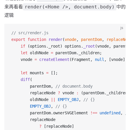
来再看看
中的
render(<Home />, document.body)
逻辑
js
// src/render.js
export
 function
 render
(
vnode
, 
parentDom
, 
replaceNod
	if
 (options._root) options.
_root
(vnode, parentD
	let
 oldVNode 
=
 parentDom._children;
	vnode 
=
 createElement
(Fragment, 
null
, [vnode]);
	let
 mounts 
=
 [];
	diff
(
		parentDom, 
// document.body
		replaceNode 
?
 vnode 
:
 (parentDom._children 
		oldVNode 
||
 EMPTY_OBJ
, 
// {}
		EMPTY_OBJ
, 
// {}
		parentDom.ownerSVGElement 
!==
 undefined
, 
//
		replaceNode
			?
 [replaceNode]