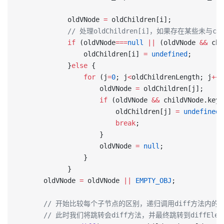
            oldVNode 
=
 oldChildren[i];
            // 处理oldChildren[i]，如果存在某些未
            if
 (oldVNode
===
null
 ||
 (oldVNode 
&&
 chi
				oldChildren[i] 
=
 undefined
;
			}
else
 {
				for
 (j
=
0
; j
<
oldChildrenLength; j
++
)
					oldVNode 
=
 oldChildren[j];
					if
 (oldVNode 
&&
 childVNode.key 
						oldChildren[j] 
=
 undefined
;
						break
;
					}
					oldVNode 
=
 null
;
				}
			}
      oldVNode 
=
 oldVNode 
||
 EMPTY_OBJ
;
      // 开始比较每个子节点的区别，递归调用diff方法内的dif
      // 此时我们将跳转会diff方法，并最终跳转到diffEle