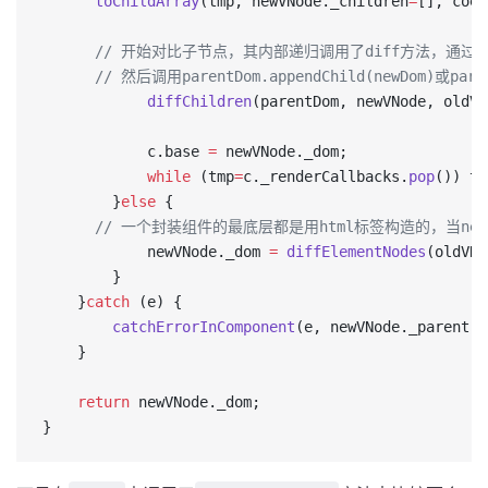
      toChildArray
(tmp, newVNode._children
=
[], coer
      // 开始对比子节点，其内部递归调用了diff方法，通过dif
      // 然后调用parentDom.appendChild(newDom)或par
			diffChildren
(parentDom, newVNode, oldVN
			c.base 
=
 newVNode._dom;
			while
 (tmp
=
c._renderCallbacks.
pop
()) tm
		}
else
 {
      // 一个封装组件的最底层都是用html标签构造的，当newTy
			newVNode._dom 
=
 diffElementNodes
(oldVNo
		}
	}
catch
 (e) {
		catchErrorInComponent
(e, newVNode._parent);
	}
	return
 newVNode._dom;
}