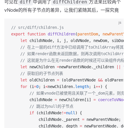
可见在
中调用了
方法来比较两个
diff
diffChildren
vNode的所有子节点的差异，让我们紧随其后，一探究竟
js
// src/diff/children.js
export
 function
 diffChildren
(
parentDom
, 
newParentVN
    let
 childVNode, i, j, oldVNode, newDom, sibDom,
    // 在上一层的diff方法中已经调用了toChildArray将其
    // 如果render函数未返回数据，则再次调用toChildArray
    // 这就是为什么在无render函数的时候还可以染组件内标
    let
 newChildren 
=
newParentVNode._children 
||
 to
    // 获取旧的子节点列表
    let
 oldChildren 
=
 (oldParentVNode 
&&
 oldParentV
    for
 (i
=
0
; i
<
newChildren.
length
; i
++
) {
        // 如果vnode已被使用且关联了一个_dom元素，则克
        childVNode 
=
 newChildren[i] 
=
 coerceToVNode
        // 跳过为null的子节点
        if
 (childVNode
!=
null
) {
            childVNode._parent 
=
 newParentVNode;
            childVNode._depth 
=
 newParentVNode._dep