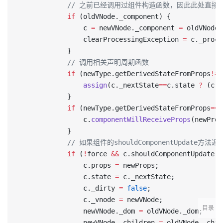
            // 之前已经调用过组件构造函数，因此此处直接
			if
 (oldVNode._component) {
				c 
=
 newVNode._component 
=
 oldVNode.
				clearProcessingException 
=
 c._proce
			}
            // 调用相关声明周期函数
            if
 (newType.getDerivedStateFromProps
!=
n
				assign
(c._nextState
==
c.state 
?
 (c._
			}
            if
 (newType.getDerivedStateFromProps
==
n
                c.
componentWillReceiveProps
(newProp
            }
            // 如果组件的shouldComponentUpdat
            if
 (
!
force 
&&
 c.shouldComponentUpdate
!=
                c.props 
=
 newProps;
                c.state 
=
 c._nextState;
                c._dirty 
=
 false
;
                c._vnode 
=
 newVNode;
目录
                newVNode._dom 
=
 oldVNode._dom;
                newVNode._children 
=
 oldVNode._chil