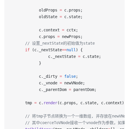
			oldProps 
=
 c.props;
			oldState 
=
 c.state;
			c.context 
=
 cctx;
			c.props 
=
 newProps;
      // 设置_nextState的初始值为state
      if
 (c._nextState
==
null
) {
				c._nextState 
=
 c.state;
			}
			c._dirty 
=
 false
;
			c._vnode 
=
 newVNode;
			c._parentDom 
=
 parentDom;
      tmp 
=
 c.
render
(c.props, c.state, c.context); 
      // 将tmp子节点转换为一个一维数组, 并存放在newVNode.
      // 其中coerceToVNode接收一个vnode作为参数，