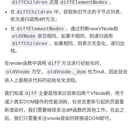
还是
，
diffChildren
diffElementNodes
在
中，获取新旧节点的子节点列表，
diffChildren
依次递归调用diff方法；
在
，通过判断newVNode和
diffElementNodes
是否相同，如果不相同，则递归调用
oldVNode
，如果相同，则表示无变化，递归出
diffChildren
栈。
在render函数中调用
方法进行初始化时，
diff
为空，
也为null，因此就会
oldVnode
oldVnode._dom
进入上面相关代码的初始化化流程。
我们知道
主要是用来比较新旧两个VNode树，用于
diff
减少真实DOM操作的性能消耗，在状态更新引起的页面重
新渲染时，我们需要继续关注diff函数的其他工作，在此之
前，我们只需要关注vnode是如何转换成DOM即可。