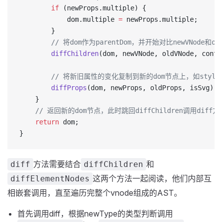
		if
 (newProps.multiple) {
			dom.multiple 
=
 newProps.multiple;
		}
        // 将dom作为parentDom，并开始对比newVNode和
		diffChildren
(dom, newVNode, oldVNode, conte
        // 将新旧属性的变化复制到新的dom节点上，如style、
		diffProps
(dom, newProps, oldProps, isSvg);
	}
    // 返回新的dom节点，此时跳回diffChildren调用di
	return
 dom;
}
方法需要结合
和
diff
diffChildren
这两个方法一起阅读，他们内部互
diffElementNodes
相嵌套调用，直至遍历完整个vnode组成的AST。
首先调用diff，根据newType的类型判断调用