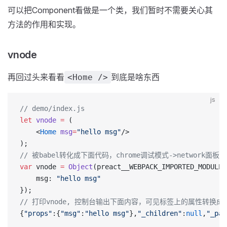
可以把Component看做是一个类，我们暂时不需要关心其
方法的作用和实现。
vnode
再回过头来看看
到底是啥东西
<Home />
js
// demo/index.js
let
 vnode
 =
 (
	<
Home
 msg
=
"hello msg"
/>
);
// 被babel转化成下面代码，chrome调试模式->network面板-
var
 vnode 
=
 Object
(preact__WEBPACK_IMPORTED_MODULE_
    msg: 
"hello msg"
});
// 打印vnode, 控制台输出下面内容，可见标签上的属性转换成了
{
"props"
:{
"msg"
:
"hello msg"
},
"_children"
:
null
,
"_par