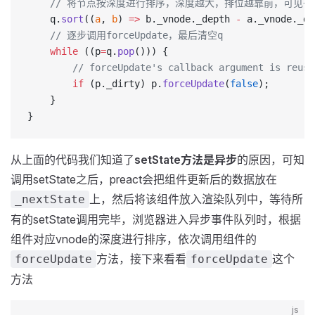
    // 将节点按深度进行排序，深度越大，排位越靠前，可见子组件
	q.
sort
((
a
, 
b
) 
=>
 b._vnode._depth 
-
 a._vnode._de
    // 逐步调用forceUpdate，最后清空q
	while
 ((p
=
q.
pop
())) {
		// forceUpdate's callback argument is reus
		if
 (p._dirty) p.
forceUpdate
(
false
);
	}
}
从上面的代码我们知道了
setState方法是异步
的原因，可知
调用setState之后，preact会把组件更新后的数据放在
上，然后将该组件放入渲染队列中，等待所
_nextState
有的setState调用完毕，浏览器进入异步事件队列时，根据
组件对应vnode的深度进行排序，依次调用组件的
方法，接下来看看
这个
forceUpdate
forceUpdate
方法
js