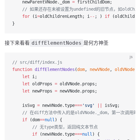
    newParentVNode._dom 
=
 firstChildDom;
    // 如果还存在未被设置为undefined的旧节点，如oldChild
	for
 (i
=
oldChildrenLength; i
--
; ) 
if
 (oldChildre
}
接下来看看
是何方神圣
diffElementNodes
js
// src/diff/index.js
function
 diffElementNodes
(
dom
, 
newVNode
, 
oldVNode
, 
	let
 i;
	let
 oldProps 
=
 oldVNode.props;
	let
 newProps 
=
 newVNode.props;
	isSvg 
=
 newVNode.type
===
'svg'
 ||
 isSvg;
    // 在diff方法中传入的是oldVNode._dom，第一次调
	if
 (dom
==
null
) {
        // 无type类型，返回纯文本节点
		if
 (newVNode.type
===
null
) {