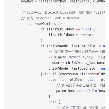
      newDom 
=
 diff
(parentDom, childVNode, oldVNode
      // 阅读完diffElementNodes源码，我们知道了diff方
      // 此时 newVNode._dom = newDom
          if
 (newDom
!=
null
) {
                if
 (firstChildDom 
==
 null
) {
                    firstChildDom 
=
 newDom;
                }
                if
 (childVNode._lastDomChild 
!=
 nul
                    // 我们知道一个组件只能包含一个
                    // 如果childVNode.type
                    newDom 
=
 childVNode._lastDomChi
                    childVNode._lastDomChild 
=
 null
                }
else
 if
 (excessDomChildren
==
oldVNo
                    outer
: 
if
 (oldDom
==
null
 ||
 oldD
                        // 如果父节点都已经修改，则直
                        parentDom.
appendChild
(newDo
                    }
                    else
 {
                        // 如果父节点相同，则判断new