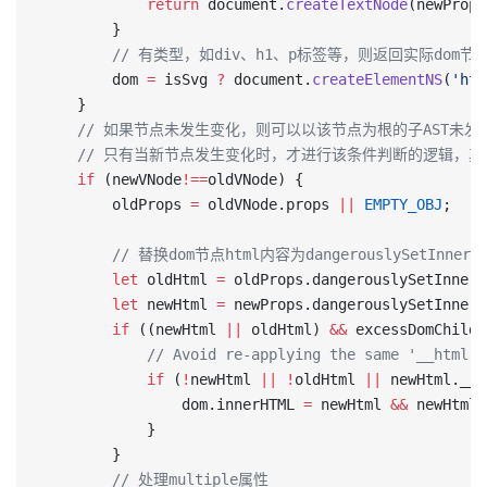
			return
 document.
createTextNode
(newProps
		}
        // 有类型，如div、h1、p标签等，则返回实际dom节
		dom 
=
 isSvg 
?
 document.
createElementNS
(
'htt
	}
    // 如果节点未发生变化，则可以以该节点为根的子AST未
    // 只有当新节点发生变化时，才进行该条件判断的逻辑，其内
	if
 (newVNode
!==
oldVNode) {
		oldProps 
=
 oldVNode.props 
||
 EMPTY_OBJ
;
        // 替换dom节点html内容为dangerouslySetInn
		let
 oldHtml 
=
 oldProps.dangerouslySetInnerH
		let
 newHtml 
=
 newProps.dangerouslySetInnerH
		if
 ((newHtml 
||
 oldHtml) 
&&
 excessDomChildr
			// Avoid re-applying the same '__html
			if
 (
!
newHtml 
||
 !
oldHtml 
||
 newHtml.__h
				dom.innerHTML 
=
 newHtml 
&&
 newHtml.
			}
		}
        // 处理multiple属性