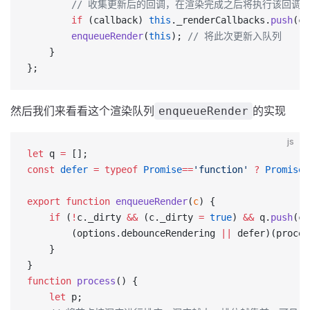
        // 收集更新后的回调，在渲染完成之后将执行该回调
		if
 (callback) 
this
._renderCallbacks.
push
(ca
		enqueueRender
(
this
); 
// 将此次更新入队列
	}
};
然后我们来看看这个渲染队列
的实现
enqueueRender
js
let
 q 
=
 [];
const
 defer
 =
 typeof
 Promise
==
'function'
 ?
 Promise
.
export
 function
 enqueueRender
(
c
) {
	if
 (
!
c._dirty 
&&
 (c._dirty 
=
 true
) 
&&
 q.
push
(c)
		(options.debounceRendering 
||
 defer)(proces
	}
}
function
 process
() {
	let
 p;