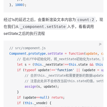
}, 
1000
);
经过1s的延迟之后，会重新渲染文本内容为
，现
count:2
在我们从
入手，看看调用
_component.setState
setState之后的执行流程
js
// src/component.js
Component
.
prototype
.
setState
 =
 function
(
update
, 
cal
    // 在diff中初始化时，将_nextState初始化为stat
	let
 s 
=
 (
this
._nextState
!==
this
.state 
&&
 this
._
	if
 (
typeof
 update
!==
'function'
 ||
 (update 
=
 upd
        // 合并this._nextState和需要更新的数据update
        // 注意此处并不会修改当前this.state的值，set
		assign
(s, update);
	}
	if
 (update
==
null
) 
return
;
	if
 (
this
._vnode) {