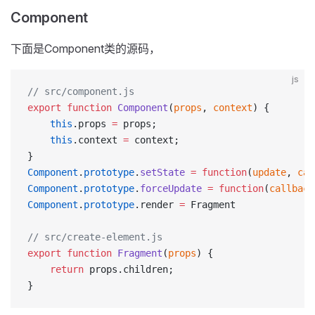
Component
下面是Component类的源码，
js
// src/component.js
export
 function
 Component
(
props
, 
context
) {
	this
.props 
=
 props;
	this
.context 
=
 context;
}
Component
.
prototype
.
setState
 =
 function
(
update
, 
cal
Component
.
prototype
.
forceUpdate
 =
 function
(
callback
Component
.
prototype
.render 
=
 Fragment
// src/create-element.js
export
 function
 Fragment
(
props
) {
	return
 props.children;
}