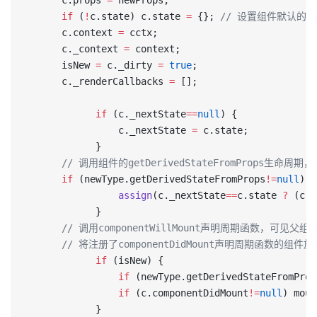
      c.props 
=
 newProps;
      if
 (
!
c.state) c.state 
=
 {}; 
// 设置组件默认的st
      c.context 
=
 cctx;
      c._context 
=
 context;
      isNew 
=
 c._dirty 
=
 true
;
      c._renderCallbacks 
=
 [];
			if
 (c._nextState
==
null
) {
				c._nextState 
=
 c.state;
			}
      // 调用组件的getDerivedStateFromProps
      if
 (newType.getDerivedStateFromProps
!=
null
) {
				assign
(c._nextState
==
c.state 
?
 (c._
			}
      // 调用componentWillMount声明周期函数，可见父组件
      // 将注册了componentDidMount声明周期函数的
			if
 (isNew) {
				if
 (newType.getDerivedStateFromProp
				if
 (c.componentDidMount
!=
null
) moun
			}