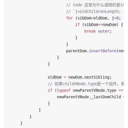
                        // todo 这里为什么调用的是inse
                        // `j<oldChildrenLength; j+
                        for
 (sibDom
=
oldDom, j
=
0
; (s
                            if
 (sibDom
==
newDom) {
                                break
 outer
;
                            }
                        }
                        parentDom.
insertBefore
(newD
                    }
                }
                oldDom 
=
 newDom.nextSibling;
                // 如果childVNode.type是一个组件，保存
                if
 (
typeof
 newParentVNode.type 
==
 '
                    newParentVNode._lastDomChild 
=
 
                }
            }
        }
    }