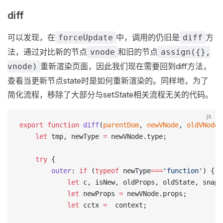
diff
可以发现，在
中，调用的仍旧是
方
forceUpdate
diff
法，通过对比新的节点
和旧的节点
vnode
assign({},
重新渲染页面，因此我们现在需要回到diff方法，
vnode)
查看当更新节点state时是如何重新渲染的。同样地，为了
简化流程，移除了大部分与setState相关流程无关的代码。
js
export
 function
 diff
(
parentDom
, 
newVNode
, 
oldVNode
,
	let
 tmp, newType 
=
 newVNode.type;
	try
 {
		outer
: 
if
 (
typeof
 newType
===
'function'
) {
			let
 c, isNew, oldProps, oldState, snaps
			let
 newProps 
=
 newVNode.props;
			let
 cctx 
=
  context;