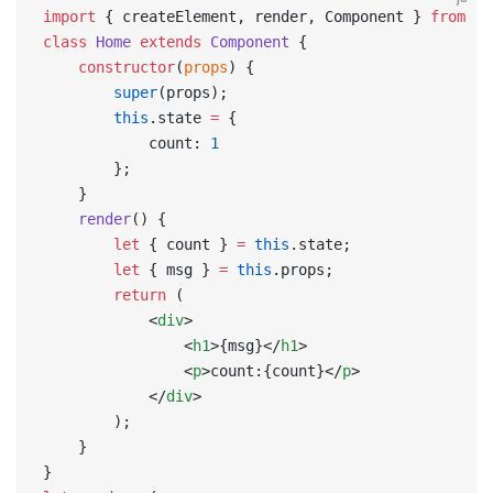
import
 { createElement, render, Component } 
from
 'p
class
 Home
 extends
 Component
 {
	constructor
(
props
) {
		super
(props);
		this
.state 
=
 {
			count: 
1
		};
	}
	render
() {
		let
 { count } 
=
 this
.state;
		let
 { msg } 
=
 this
.props;
		return
 (
			<
div
>
				<
h1
>{msg}</
h1
>
				<
p
>count:{count}</
p
>
			</
div
>
		);
	}
}