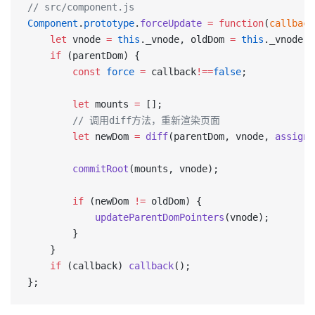
// src/component.js
Component
.
prototype
.
forceUpdate
 =
 function
(
callback
	let
 vnode 
=
 this
._vnode, oldDom 
=
 this
._vnode._
	if
 (parentDom) {
		const
 force
 =
 callback
!==
false
;
		let
 mounts 
=
 [];
        // 调用diff方法，重新渲染页面
		let
 newDom 
=
 diff
(parentDom, vnode, 
assign
(
		commitRoot
(mounts, vnode);
		if
 (newDom 
!=
 oldDom) {
			updateParentDomPointers
(vnode);
		}
	}
	if
 (callback) 
callback
();
};