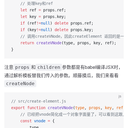
    // 处理key和ref
	let
 ref 
=
 props.ref;
	let
 key 
=
 props.key;
	if
 (ref
!=
null
) 
delete
 props.ref;
	if
 (key
!=
null
) 
delete
 props.key;
    // 调用createVNode，因此createElement 返回的是一个
	return
 createVNode
(type, props, key, ref);
}
注意
和
参数都是有babel编译JSX时，
props
children
通过解析模板替我们传入的参数。顺藤摸瓜，我们来看看
createNode
js
// src/create-element.js
export
 function
 createVNode
(
type
, 
props
, 
key
, 
ref
) 
    // 已经把vnode简化成一个对象字面量了，可以看到这跟上面
	const
 vnode
 =
 {
		type,