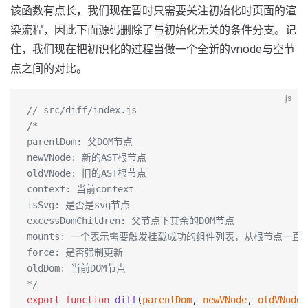
该函数有点长，我们现在暂时只需要关注初始化时页面的渲
染流程，因此下面源码删除了与初始化无关的条件分支。记
住，我们现在把初识化的过程当做一个全新的vnode与空节
点之间的对比。
js
// src/diff/index.js
/*
parentDom: 父DOM节点
newVNode: 新的AST根节点
oldVNode: 旧的AST根节点
context: 当前context
isSvg: 是否是svg节点
excessDomChildren: 父节点下其余的DOM节点
mounts: 一个表示需要触发挂载成功的组件列表，从根节点一
force: 是否强制更新
oldDom: 当前DOM节点
*/
export
 function
 diff
(
parentDom
, 
newVNode
, 
oldVNode
,