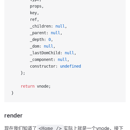
		props,
		key,
		ref,
		_children: 
null
,
		_parent: 
null
,
		_depth: 
0
,
		_dom: 
null
,
		_lastDomChild: 
null
,
		_component: 
null
,
		constructor: 
undefined
	};
	return
 vnode;
}
render
现在我们知道了
实际上就是一个vnode，接下
<Home />