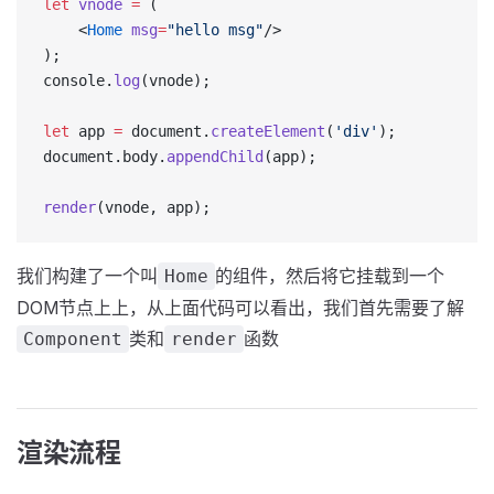
let
 vnode
 =
 (
	<
Home
 msg
=
"hello msg"
/>
);
console.
log
(vnode);
let
 app 
=
 document.
createElement
(
'div'
);
document.body.
appendChild
(app);
render
(vnode, app);
我们构建了一个叫
的组件，然后将它挂载到一个
Home
DOM节点上上，从上面代码可以看出，我们首先需要了解
类和
函数
Component
render
渲染流程