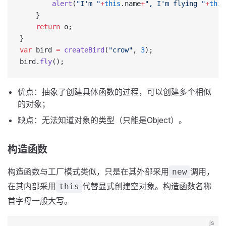
        alert
(
"I'm "
+
this
.name
+
", I'm flying "
+
this
    }
    return
 o;
}
var
 bird 
=
 createBird
(
"crow"
, 
3
);
bird.
fly
();
优点：抽象了创建具体函数的过程，可以创建多个相似
的对象；
缺点：无法知道对象的类型（只能是Object）。
构造函数
构造函数与工厂模式类似，只是在其外部采用
调用，
new
在其内部采用
代替显式创建空对象。构造函数名称
this
首字母一般大写。
js