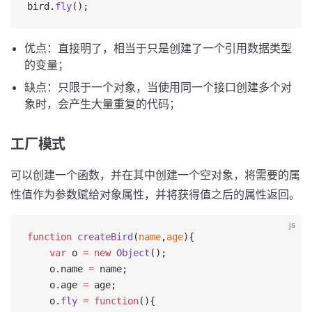
bird.
fly
();
优点：直接明了，相当于只是创建了一个引用数据类型
的变量；
缺点：只限于一个对象，当使用同一个接口创建多个对
象时，会产生大量重复的代码；
工厂模式
可以创建一个函数，并在其中创建一个空对象，将需要的属
性值作为参数赋给对象属性，并将获得值之后的属性返回。
js
function
 createBird
(
name
,
age
){
    var
 o 
=
 new
 Object
();
    o.name 
=
 name;
    o.age 
=
 age;
    o.
fly
 =
 function
(){