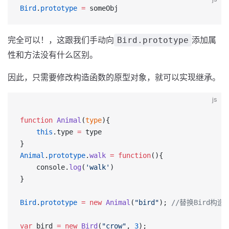
Bird
.
prototype
 =
 someObj
完全可以！，这跟我们手动向
添加属
Bird.prototype
性和方法没有什么区别。
因此，只需要修改构造函数的原型对象，就可以实现继承。
js
function
 Animal
(
type
){
    this
.type 
=
 type
}
Animal
.
prototype
.
walk
 =
 function
(){
    console.
log
(
'walk'
)
}
Bird
.
prototype
 =
 new
 Animal
(
"bird"
); 
//替换Bird构
var
 bird 
=
 new
 Bird
(
"crow"
, 
3
);