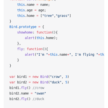
    this
.name 
=
 name;
    this
.age 
=
 age;
    this
.home 
=
 [
"tree"
,
"grass"
]
}
Bird
.
prototype
 =
 {
    showhome
: 
function
(){
        alert
(
this
.home);
    },
    fly
: 
function
(){
        alert
(
"I'm "
+
this
.name
+
", I'm flying "
+
this
    }
}
var
 bird1 
=
 new
 Bird
(
"crow"
, 
3
)
var
 bird2 
=
 new
 Bird
(
"duck"
, 
5
)
bird1.
fly
() 
//crow
bird2.name 
=
 "swan"
bird2.
fly
() 
//duck