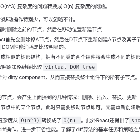
O(n^3) 复杂度的问题转换成 O(n) 复杂度的问题。
跨层级的移动操作特别少，可以忽略不计。
理时删除之前的节点，然后在移动位置新建节点
act首先会删除掉A节点，然后在D节点下重新创建A节点及其
对DOM性能消耗是比较明显的。
生成相似的树形结构，拥有不同类的两个组件将会生成不同的树
按照原策略继续比较
virtual DOM tree
dirty component，从而直接替换整个组件下的所有子节点。
，
的节点，会产生上面提到的几种情况：删除、插入、替换、更新
到旧节点中的某个节点，此时只需要移动节点即可，无需重新创建
的复杂度从
转换成了
。此外React还提供了
O(n^3)
O(n)
sh
iff操作，进一步节省性能。了解了diff算法的基本任务和策略之