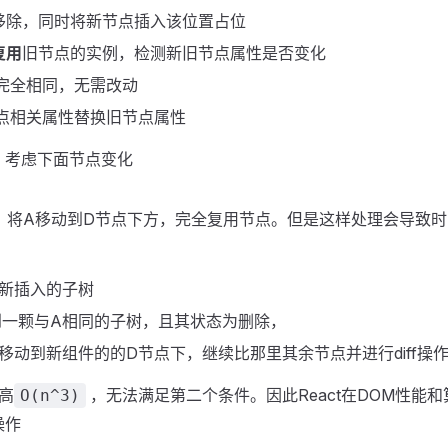
移除，同时将新节点插入该位置占位
复用
旧节点的实例，检测新旧节点属性是否变化
完全相同，无需改动
点相关属性替换旧节点属性
一，考虑下面节点变化
：将A移动到D节点下方，完全复用节点。但是这样处理会导致
新插入的子树
到一颗与A相同的子树，且其状态为删除，
移动到新组件的的D节点下，继续比那里其余节点并进行diff操
高
，无法满足第二个条件。因此React在DOM性能
O(n^3)
操作