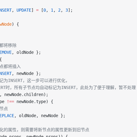
NSERT
, 
UPDATE
] 
=
 [
0
, 
1
, 
2
, 
3
];
wNode
) {
点都将移除
EMOVE
, oldNode };
{
子节点都将插入
NSERT
, newNode };
也标记为INSERT，这一步可以进行优化，
节点为INSERT时，所有子节点均自动标记为INSERT，此处为了便于理解，暂不处理
, newNode.children);
pe 
!==
 newNode.type) {
旧节点
EPLACE
, oldNode, newNode };
在有变化的属性，则需要将新节点的属性更新到旧节点
ode.props, newNode.props)) {