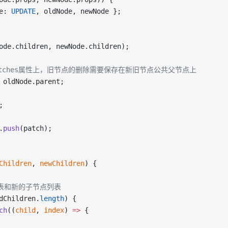
e: 
UPDATE
, oldNode, newNode };
ode.children, newNode.children);
patches属性上，旧节点的删除需要保存在新旧节点公共父节点上
 oldNode.parent;
;
.
push
(patch);
Children
, 
newChildren
) {
列表和新的子节点列表
dChildren.
length
) {
ch
((
child
, 
index
) 
=>
 {