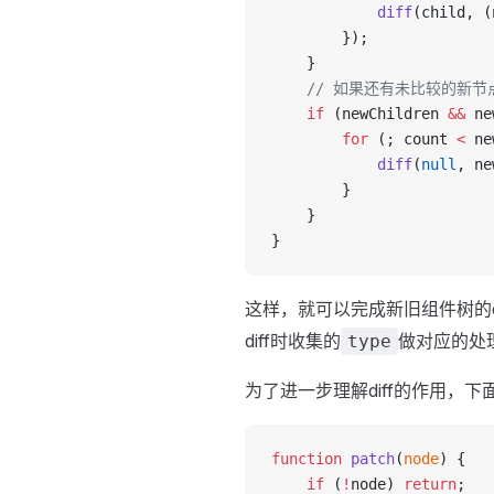
            diff
(child, (
        });
    }
    // 如果还有未比较的新节
    if
 (newChildren 
&&
 ne
        for
 (; count 
<
 ne
            diff
(
null
, ne
        }
    }
}
这样，就可以完成新旧组件树的d
diff时收集的
做对应的处
type
为了进一步理解diff的作用，
function
 patch
(
node
) {
    if
 (
!
node) 
return
;