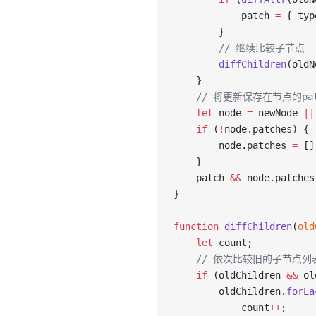
            patch 
=
 { typ
        }
        // 继续比较子节点
        diffChildren
(oldN
    }
    // 将更新保存在节点的
    let
 node 
=
 newNode 
||
    if
 (
!
node.patches) {
        node.patches 
=
 []
    }
    patch 
&&
 node.patches
}
function
 diffChildren
(
old
    let
 count;
    // 依次比较旧的子节点
    if
 (oldChildren 
&&
 ol
        oldChildren.
forEa
            count
++
;