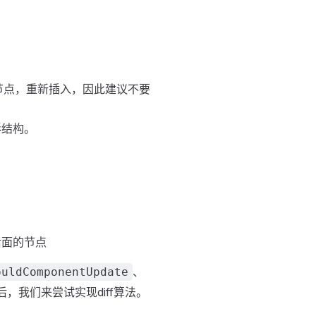
子节点，重新插入，因此建议不要
形结构。
后面的节点
、
ouldComponentUpdate
后，我们来尝试实现diff算法。