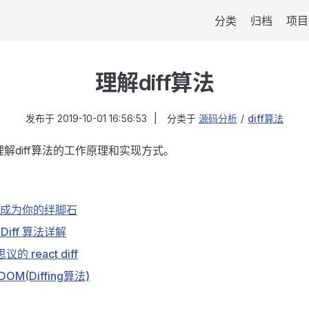
分类
归档
项目
理解diff算法
发布于
2019-10-01 16:56:53
|
分类于
源码分析
/
diff算法
，理解diff算法的工作原理和实现方式。
不再成为你的绊脚石
iff 算法详解
 react diff
M(Diffing算法)