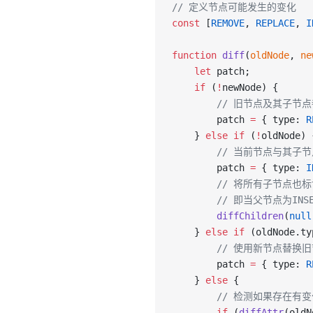
// 定义节点可能发生的变化
const
 [
REMOVE
, 
REPLACE
, 
I
function
 diff
(
oldNode
, 
ne
    let
 patch;
    if
 (
!
newNode) {
        // 旧节点及其子节
        patch 
=
 { type: 
R
    } 
else
 if
 (
!
oldNode) 
        // 当前节点与其
        patch 
=
 { type: 
I
        // 将所有子节点
      	// 即当父
        diffChildren
(
null
    } 
else
 if
 (oldNode.ty
        // 使用新节点替换
        patch 
=
 { type: 
R
    } 
else
 {
        // 检测如果存
        if
 (
diffAttr
(oldN