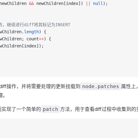
newChildren 
&&
 newChildren[index]) 
||
 null
);
点，继续进行diff将其标记为INSERT
wChildren.
length
) {
wChildren; count
++
) {
wChildren[index]);
iff操作，并将需要处理的更新挂载到
属性上
node.patches
理。
下面实现了一个简单的
方法，用于查看diff过程中收集到
patch