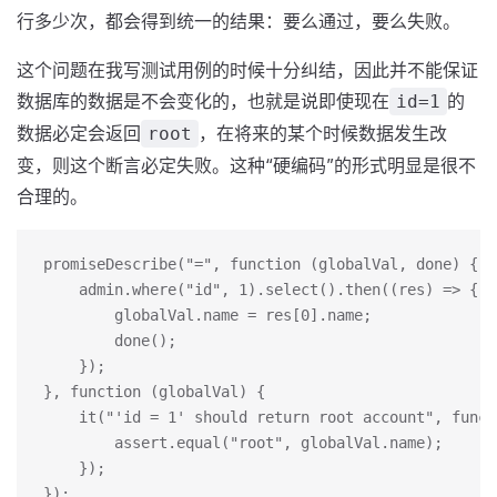
行多少次，都会得到统一的结果：要么通过，要么失败。
这个问题在我写测试用例的时候十分纠结，因此并不能保证
数据库的数据是不会变化的，也就是说即使现在
的
id=1
数据必定会返回
，在将来的某个时候数据发生改
root
变，则这个断言必定失败。这种“硬编码”的形式明显是很不
合理的。
promiseDescribe("=", function (globalVal, done) {
    admin.where("id", 1).select().then((res) => {
        globalVal.name = res[0].name;
        done();
    });
}, function (globalVal) {
    it("'id = 1' should return root account", funct
        assert.equal("root", globalVal.name);
    });
});