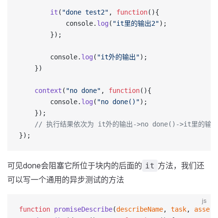
		it
(
"done test2"
, 
function
(){
			console.
log
(
"it里的输出2"
);
		});
		console.
log
(
"it外的输出"
);
	})
	context
(
"no done"
, 
function
(){
		console.
log
(
"no done()"
);
	});
 	// 执行结果依次为 it外的输出->no done()->it里的输
});
可见done会阻塞它所位于块内的后面的
方法，我们还
it
可以写一个通用的异步测试的方法
js
function
 promiseDescribe
(
describeName
, 
task
, 
assert