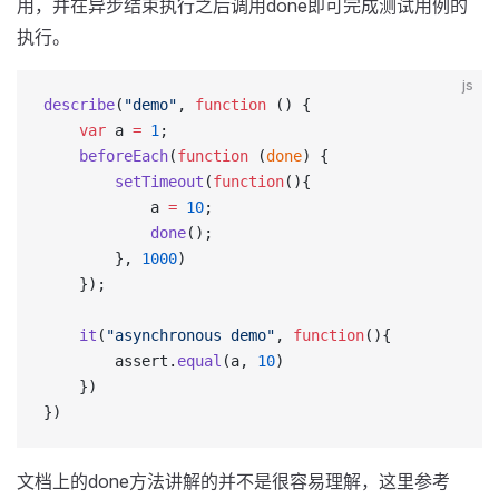
用，并在异步结束执行之后调用done即可完成测试用例的
执行。
js
describe
(
"demo"
, 
function
 () {
	var
 a 
=
 1
;
	beforeEach
(
function
 (
done
) {
        setTimeout
(
function
(){
  			a 
=
 10
;
  			done
();
  		}, 
1000
)
    });
  	it
(
"asynchronous demo"
, 
function
(){
  		assert.
equal
(a, 
10
)
  	})
})
文档上的done方法讲解的并不是很容易理解，这里参考