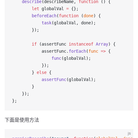
    describe
(describeName, 
function
 () {
        let
 globalVal 
=
 {};
        beforeEach
(
function
 (
done
) {
            task
(globalVal, done);
        });
        if
 (assertFunc 
instanceof
 Array
) {
            assertFunc.
forEach
(
func
 =>
 {
                func
(globalVal);
            });
        } 
else
 {
            assertFunc
(globalVal);
        }
    });
};
下面是使用方法
js