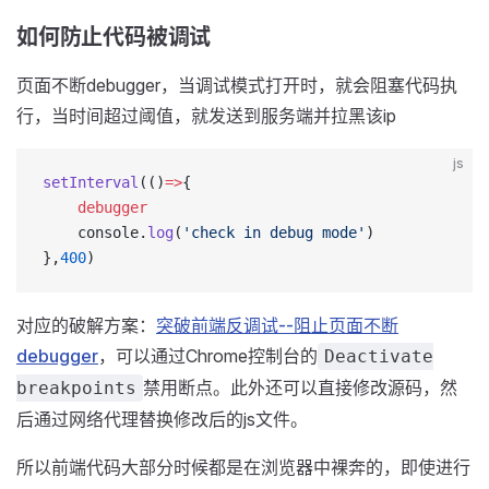
如何防止代码被调试
页面不断debugger，当调试模式打开时，就会阻塞代码执
行，当时间超过阈值，就发送到服务端并拉黑该ip
js
setInterval
(()
=>
{
    debugger
    console.
log
(
'check in debug mode'
)
},
400
)
对应的破解方案：
突破前端反调试--阻止页面不断
debugger
，可以通过Chrome控制台的
Deactivate
禁用断点。此外还可以直接修改源码，然
breakpoints
后通过网络代理替换修改后的js文件。
所以前端代码大部分时候都是在浏览器中裸奔的，即使进行