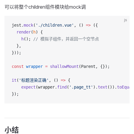
可以将整个children组件模块给mock调
js
jest.
mock
(
'./children.vue'
, () 
=>
 ({
  render
(
h
) {
    h
(); 
// 模拟子组件，并返回一个空节点
  },
}));
const
 wrapper
 =
 shallowMount
(Parent, {});
it
(
'标题渲染正确'
, () 
=>
 {
    expect
(wrapper.
find
(
'.page_tt'
).
text
()).
toEqual
});
小结