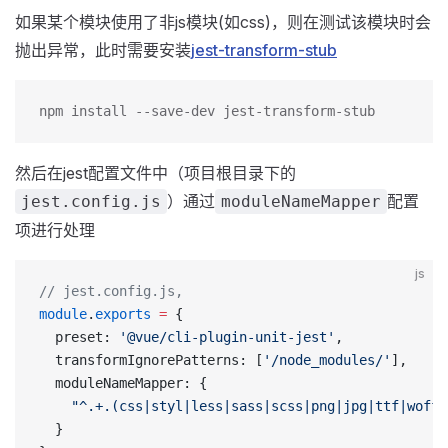
如果某个模块使用了非js模块(如css)，则在测试该模块时会
抛出异常，此时需要安装
jest-transform-stub
npm install --save-dev jest-transform-stub
然后在jest配置文件中（项目根目录下的
）通过
配置
jest.config.js
moduleNameMapper
项进行处理
js
// jest.config.js,
module
.
exports
 =
 {
  preset: 
'@vue/cli-plugin-unit-jest'
,
  transformIgnorePatterns: [
'/node_modules/'
],
  moduleNameMapper: {
    "^.+.(css|styl|less|sass|scss|png|jpg|ttf|woff|
  }