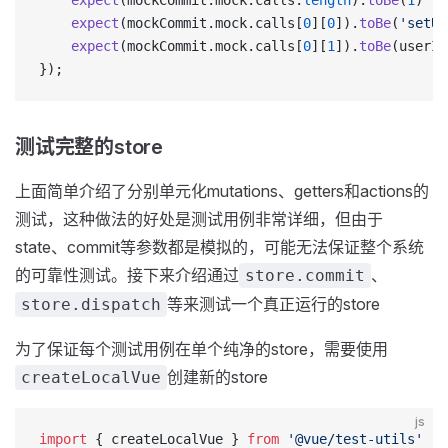
    expect
(mockCommit.mock.calls.
length
).
toBe
(
1
)
    expect
(mockCommit.mock.calls[
0
][
0
]).
toBe
(
'setUs
    expect
(mockCommit.mock.calls[
0
][
1
]).
toBe
(userIn
});
测试完整的store
上面简单介绍了分别单元化mutations、getters和actions的
测试，这种做法的好处是测试用例非常详细，但由于
state、commit等参数都是模拟的，可能无法保证整个系统
的可靠性测试。接下来介绍通过
、
store.commit
等来测试一个真正运行的store
store.dispatch
为了保证每个测试用例在单个纯净的store，需要使用
创建新的store
createLocalVue
js
import
 { createLocalVue } 
from
 '@vue/test-utils'