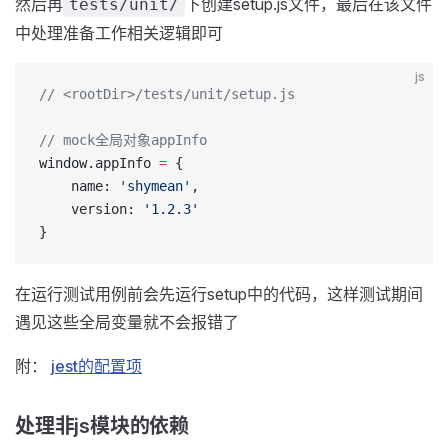
然后再
下创建setup.js文件，最后在该文件
tests/unit/
中处理准备工作相关逻辑即可
js
// <rootDir>/tests/unit/setup.js
// mock全局对象appInfo
window.appInfo 
=
 {
    name: 
'shymean'
,
    version: 
'1.2.3'
}
在运行测试用例前会先运行setup中的代码，这样测试期间
遇见这些全局变量就不会报错了
附：
jest的配置项
处理非js模块的依赖