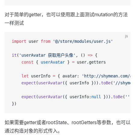
对于简单的getter，也可以使用跟上面测试mutation的方法
一样测试
js
import
 user 
from
 '@/store/modules/user.js'
it
(
'userAvatar 获取用户头像'
, () 
=>
 {
    const
 { 
userAvatar
 } 
=
 user.getters
    let
 userInfo 
=
 { avatar: 
'http://shymean.com/av
    expect
(
userAvatar
({ userInfo })).
toBe
(
'//shymea
    expect
(
userAvatar
({ userInfo:
null
 })).
toBe
(
''
)
})
如果需要getter或者rootState、rootGetters等参数，也可以
通过构造对象的形式传入。