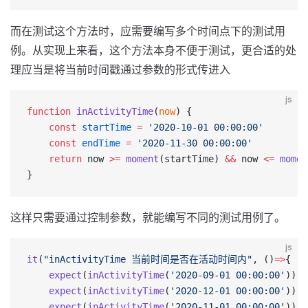
而在测试这个方法时，应需要编写多个时间点下的测试用
例。从实现上来看，这个方法本身不便于测试，更合适的处
理应当是将当前时间戳通过参数的形式传进入
js
function
 inActivityTime
(
now
) {
    const
 startTime
 =
 '2020-10-01 00:00:00'
    const
 endTime
 =
 '2020-11-30 00:00:00'
    return
 now 
>=
 moment
(startTime) 
&&
 now 
<=
 momen
}
这样只需要通过控制参数，就能编写不同的测试用例了。
js
it
(
"inActivityTime 当前时间是否在活动时间内"
, ()
=>
{
    expect
(
inActivityTime
(
'2020-09-01 00:00:00'
)).
t
    expect
(
inActivityTime
(
'2020-12-01 00:00:00'
)).
t
    expect
(
inActivityTime
(
'2020-11-01 00:00:00'
)).
t