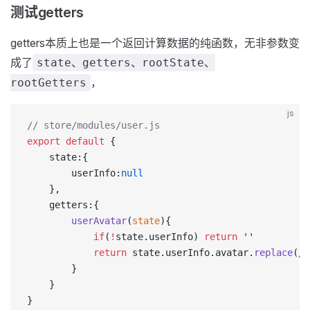
测试getters
getters本质上也是一个返回计算数据的纯函数，无非参数变
成了
state、getters、rootState、
，
rootGetters
js
// store/modules/user.js
export
 default
 {
    state:{
        userInfo:
null
    },
    getters:{
        userAvatar
(
state
){
            if
(
!
state.userInfo) 
return
 ''
            return
 state.userInfo.avatar.
replace
(
/
h
        }
    }
}