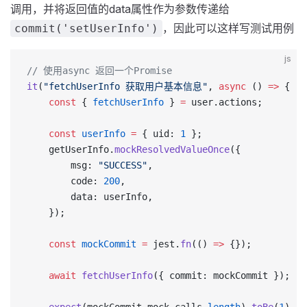
调用，并将返回值的data属性作为参数传递给
，因此可以这样写测试用例
commit('setUserInfo')
js
// 使用async 返回一个Promise
it
(
"fetchUserInfo 获取用户基本信息"
, 
async
 () 
=>
 {
    const
 { 
fetchUserInfo
 } 
=
 user.actions;
    const
 userInfo
 =
 { uid: 
1
 };
    getUserInfo.
mockResolvedValueOnce
({
        msg: 
"SUCCESS"
,
        code: 
200
,
        data: userInfo,
    });
    const
 mockCommit
 =
 jest.
fn
(() 
=>
 {});
    await
 fetchUserInfo
({ commit: mockCommit });