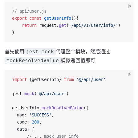
js
// api/user.js
export
 const
 getUserInfo
(){
    return
 request.
get
(
'/api/v1/user/info/'
)
}
首先使用
代理整个模块，然后通过
jest.mock
模拟返回值即可
mockResolvedValue
js
import
 {getUserInfo} 
from
 '@/api/user'
jest.
mock
(
'@/api/user'
)
getUserInfo.
mockResolvedValue
({
  msg: 
'SUCCESS'
,
  code: 
200
,
  data: {
      // ... mock user info