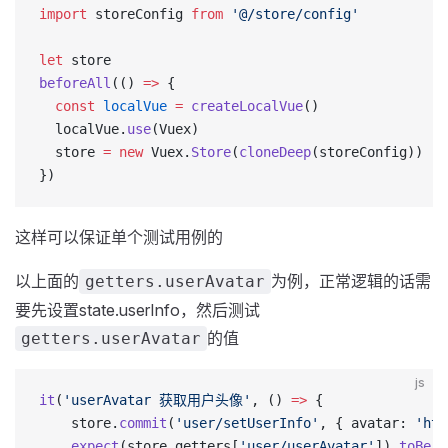
import
 storeConfig 
from
 '@/store/config'
let
 store
beforeAll
(() 
=>
 {
  const
 localVue
 =
 createLocalVue
()
  localVue.
use
(Vuex)
  store 
=
 new
 Vuex.
Store
(
cloneDeep
(storeConfig))
})
这样可以保证单个测试用例的
以上面的
为例，正常逻辑的话需
getters.userAvatar
要先设置state.userInfo，然后测试
的值
getters.userAvatar
js
it
(
'userAvatar 获取用户头像'
, () 
=>
 {
    store.
commit
(
'user/setUserInfo'
, { avatar: 
'htt
    expect
(store.getters[
'user/userAvatar'
]).
toBe
(
'