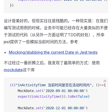
})
设计是美好的，但现实往往是残酷的。一种现实是：在我们
编写测试用例的时候，业务中可能已经存在大量类似的不便
于测试的代码（从另外一方面证明了TDD的好处），所幸
jest提供了一些模拟当前时间的方法，参考
Mocking/stubbing the current Date in Jest tests
不过经过一番折腾之后，我发现了最简单的方式：使用
mockdate
这个库
js
it
(
"inActivityTime 当前时间是否在活动时间内"
, ()
=>
{
    MockDate.
set
(
'2020-09-01 00:00:00'
)
    expect
(
inActivityTime
()).
toBe
(
false
)
    MockDate.
set
(
'2020-12-01 00:00:00'
)