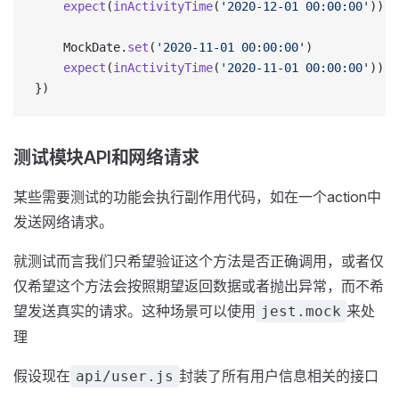
    expect
(
inActivityTime
(
'2020-12-01 00:00:00'
)).
t
    MockDate.
set
(
'2020-11-01 00:00:00'
)
    expect
(
inActivityTime
(
'2020-11-01 00:00:00'
)).
t
})
测试模块API和网络请求
某些需要测试的功能会执行副作用代码，如在一个action中
发送网络请求。
就测试而言我们只希望验证这个方法是否正确调用，或者仅
仅希望这个方法会按照期望返回数据或者抛出异常，而不希
望发送真实的请求。这种场景可以使用
来处
jest.mock
理
假设现在
封装了所有用户信息相关的接口
api/user.js