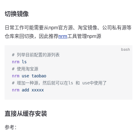
切换镜像
日常工作可能需要从npm官方源、淘宝镜像、公司私有源等
仓库来回切换，因此推荐
nrm
工具管理npm源
bash
# 列举目前配置的源列表
nrm
 ls
# 使用淘宝源
nrm
 use
 taobao
# 增加一种源，然后就可以在ls 和 use中使用了
nrm
 add
 xxxxx
直接从缓存安装
参考：