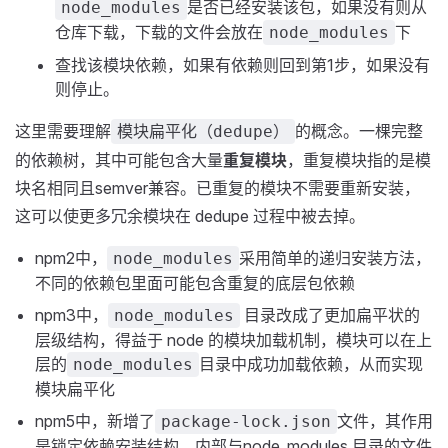
是否已经安装该包，如果没有则从
node_modules
仓库下载，下载的文件会放在
下
node_modules
查找该模块依赖，如果有依赖则回到第1步，如果没有
则停止。
这里需要理解
的概念。一棵完整
模块扁平化（dedupe）
的依赖树，其中可能包含大量
重复模块
，重复模块指的是模
块名相同且semver兼容。已重复的模块不需要重新安装，
这可以使更多冗余模块在 dedupe 过程中被去掉。
npm2中，
采用简单的递归安装方法，
node_modules
不同的依赖包里面可能包含重复的底层包依赖
npm3中，
目录改成了更加扁平状的
node_modules
层级结构，得益于 node 的模块加载机制，模块可以在上
层的
目录中成功加载依赖，从而实现
node_modules
模块扁平化
npm5中，新增了
文件，其作用
package-lock.json
是锁定依赖安装结构，内部与node_modules 目录的文件