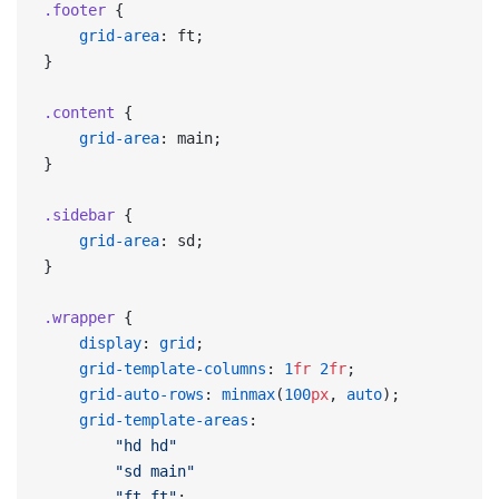
.footer
 {
	grid-area
: ft;
}
.content
 {
	grid-area
: main;
}
.sidebar
 {
	grid-area
: sd;
}
.wrapper
 {
    display
: 
grid
;
    grid-template-columns
: 
1
fr
 2
fr
;
    grid-auto-rows
: 
minmax
(
100
px
, 
auto
);
    grid-template-areas
: 
        "hd hd"
        "sd main"
        "ft ft"
;