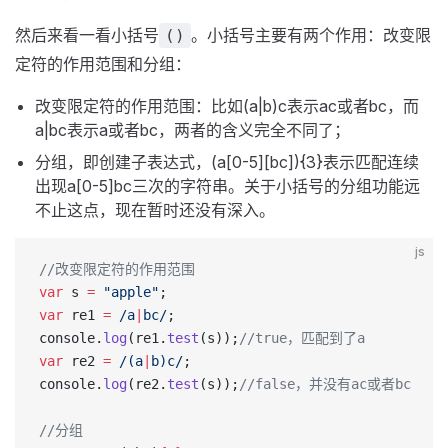
然后来看一看小括号
。小括号主要有两个作用：改变限
()
定符的作用范围和分组：
改变限定符的作用范围：比如(a|b)c表示ac或者bc，而
a|bc表示a或者bc，两者的含义完全不同了；
分组，即创建子表达式，(a[0-5][bc]){3}表示匹配连续
出现a[0-5]bc三次的字符串。关于小括号的分组功能远
不止这点，现在暂时还没有深入。
js
//改变限定符的作用范围
var
 s 
=
 "apple"
;
var
 re1 
=
 /
a
|
bc
/
;
console.
log
(re1.
test
(s));
//true，匹配到了a
var
 re2 
=
 /
(a
|
b)c
/
;
console.
log
(re2.
test
(s));
//false，并没有ac或者bc
//分组