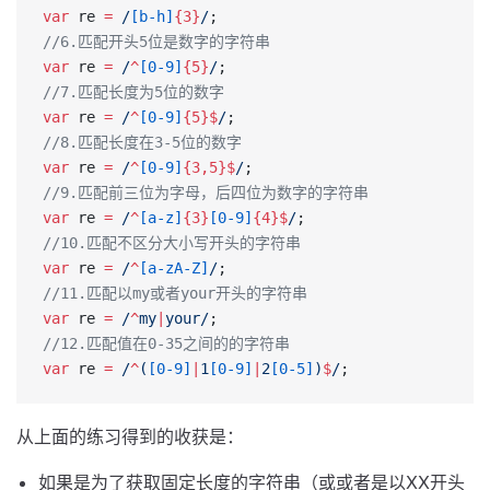
var
 re 
=
 /
[b-h]
{3}
/
;
//6.匹配开头5位是数字的字符串
var
 re 
=
 /
^
[0-9]
{5}
/
;
//7.匹配长度为5位的数字
var
 re 
=
 /
^
[0-9]
{5}$
/
;
//8.匹配长度在3-5位的数字
var
 re 
=
 /
^
[0-9]
{3,5}$
/
;
//9.匹配前三位为字母，后四位为数字的字符串
var
 re 
=
 /
^
[a-z]
{3}
[0-9]
{4}$
/
;
//10.匹配不区分大小写开头的字符串
var
 re 
=
 /
^
[a-zA-Z]
/
;
//11.匹配以my或者your开头的字符串
var
 re 
=
 /
^
my
|
your
/
;
//12.匹配值在0-35之间的的字符串
var
 re 
=
 /
^
(
[0-9]
|
1
[0-9]
|
2
[0-5]
)
$
/
;
从上面的练习得到的收获是：
如果是为了获取固定长度的字符串（或或者是以XX开头