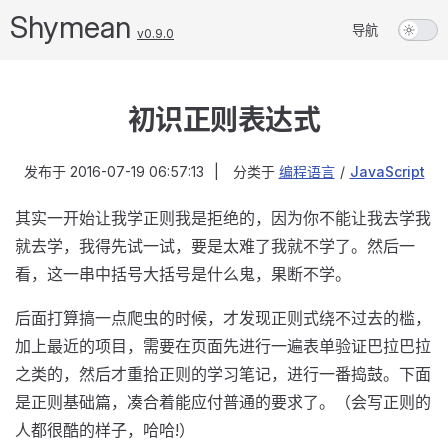
Shymean
导航
v0.9.0
初识正则表达式
发布于
2016-07-19 06:57:13
|
分类于
编程语言
/
JavaScript
其实一开始让我学正则我是拒绝的，因为你不能让我去学我
就去学，我得先试一试，要是太难了我就不学了。然后一
看，这一串中括号大括号是什么鬼，果断不学。
后面打算搞一点爬虫的时候，才发现正则式绕不过去的槛，
加上最近的项目，需要在页面先进行一遍表单验证巴拉巴拉
之类的，然后才重拾正则的学习笔记，进行一番捣鼓。下面
是正则基础篇，凑合着能应付普通的要求了。（会写正则的
人都很酷的样子，哈哈!）