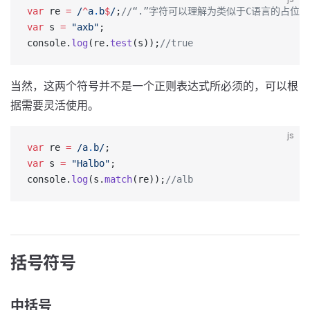
var
 re 
=
 /
^
a
.
b
$
/
;
//“.”字符可以理解为类似于C语言的占位
var
 s 
=
 "axb"
;
console.
log
(re.
test
(s));
//true
当然，这两个符号并不是一个正则表达式所必须的，可以根
据需要灵活使用。
js
var
 re 
=
 /
a
.
b
/
;
var
 s 
=
 "Halbo"
;
console.
log
(s.
match
(re));
//alb
括号符号
中括号