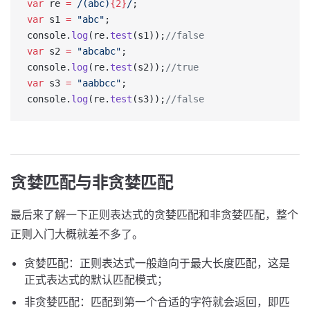
var
 re 
=
 /
(abc)
{2}
/
;
var
 s1 
=
 "abc"
;
console.
log
(re.
test
(s1));
//false
var
 s2 
=
 "abcabc"
;
console.
log
(re.
test
(s2));
//true
var
 s3 
=
 "aabbcc"
;
console.
log
(re.
test
(s3));
//false
贪婪匹配与非贪婪匹配
最后来了解一下正则表达式的贪婪匹配和非贪婪匹配，整个
正则入门大概就差不多了。
贪婪匹配：正则表达式一般趋向于最大长度匹配，这是
正式表达式的默认匹配模式；
非贪婪匹配：匹配到第一个合适的字符就会返回，即匹