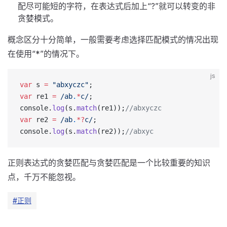
配尽可能短的字符，在表达式后加上“?”就可以转变的非
贪婪模式。
概念区分十分简单，一般需要考虑选择匹配模式的情况出现
在使用“*”的情况下。
js
var
 s 
=
 "abxyczc"
;
var
 re1 
=
 /
ab
.
*
c
/
;
console.
log
(s.
match
(re1));
//abxyczc
var
 re2 
=
 /
ab
.
*?
c
/
;
console.
log
(s.
match
(re2));
//abxyc
正则表达式的贪婪匹配与贪婪匹配是一个比较重要的知识
点，千万不能忽视。
#正则