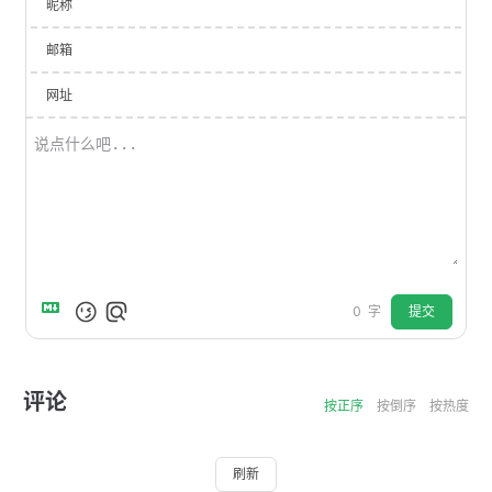
昵称
邮箱
网址
提交
0
字
评论
按正序
按倒序
按热度
刷新