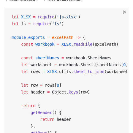
js
let
 XLSX
 =
 require
(
'js-xlsx'
)
let
 fs 
=
 require
(
'fs'
)
module
.
exports
 =
 excelPath
 =>
 {
    const
 workbook
 =
 XLSX
.
readFile
(excelPath)
    const
 sheetNames
 =
 workbook.SheetNames
    let
 worksheet 
=
 workbook.Sheets[sheetNames[
0
]]
    let
 rows 
=
 XLSX
.utils.
sheet_to_json
(worksheet)
    let
 row 
=
 rows[
0
]
    let
 header 
=
 Object.
keys
(row)
    return
 {
        getHeader
() {
            return
 header
        },