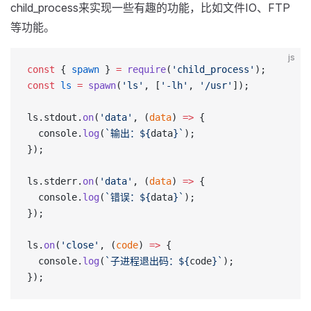
child_process来实现一些有趣的功能，比如文件IO、FTP
等功能。
js
const
 { 
spawn
 } 
=
 require
(
'child_process'
);
const
 ls
 =
 spawn
(
'ls'
, [
'-lh'
, 
'/usr'
]);
ls.stdout.
on
(
'data'
, (
data
) 
=>
 {
  console.
log
(
`输出：${
data
}`
);
});
ls.stderr.
on
(
'data'
, (
data
) 
=>
 {
  console.
log
(
`错误：${
data
}`
);
});
ls.
on
(
'close'
, (
code
) 
=>
 {
  console.
log
(
`子进程退出码：${
code
}`
);
});