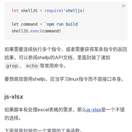
js
let
 shellJS 
=
 require
(
'shelljs
)
let command 
=
 `npm run build`
shellJS.
exec
(command)
如果需要连续执行多个指令，或者需要获得某条指令的返回
结果，可以参阅shelljs的API文档，里面封装了诸如
、
等常用命令。
grep
echo
要想高效使用shelljs，应当学习linux指令而不是接口本身。
js-xlsx
如果脚本有处理excel表格的需求，那么
js-xlsx
是一个不错
的选择。
下面是我封装的一个常用的工具函数。