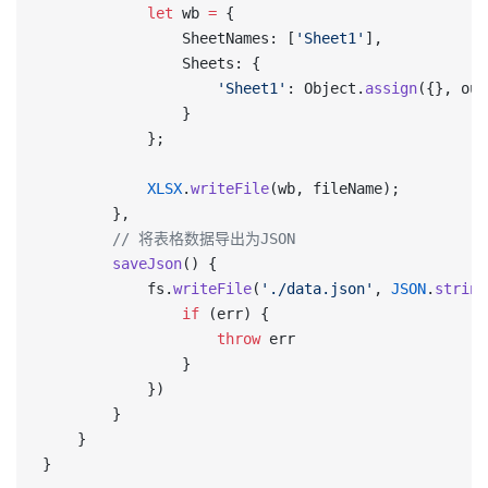
            let
 wb 
=
 {
                SheetNames: [
'Sheet1'
],
                Sheets: {
                    'Sheet1'
: Object.
assign
({}, out
                }
            };
            XLSX
.
writeFile
(wb, fileName);
        },
        // 将表格数据导出为JSON
        saveJson
() {
            fs.
writeFile
(
'./data.json'
, 
JSON
.
string
                if
 (err) {
                    throw
 err
                }
            })
        }
    }
}