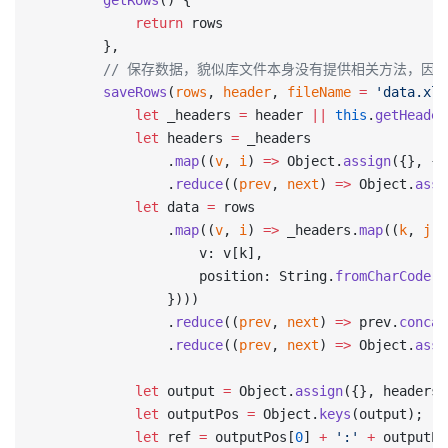
        getRows
() {
            return
 rows
        },
        // 保存数据，貌似库文件本身没有提供相关方法，因
        saveRows
(
rows
, 
header
, 
fileName
 =
 'data.xls
            let
 _headers 
=
 header 
||
 this
.
getHeader
            let
 headers 
=
 _headers
                .
map
((
v
, 
i
) 
=>
 Object.
assign
({}, {v
                .
reduce
((
prev
, 
next
) 
=>
 Object.
assi
            let
 data 
=
 rows
                .
map
((
v
, 
i
) 
=>
 _headers.
map
((
k
, 
j
) 
                    v: v[k],
                    position: String.
fromCharCode
(
6
                })))
                .
reduce
((
prev
, 
next
) 
=>
 prev.
concat
                .
reduce
((
prev
, 
next
) 
=>
 Object.
assi
            let
 output 
=
 Object.
assign
({}, headers,
            let
 outputPos 
=
 Object.
keys
(output);
            let
 ref 
=
 outputPos[
0
] 
+
 ':'
 +
 outputPo