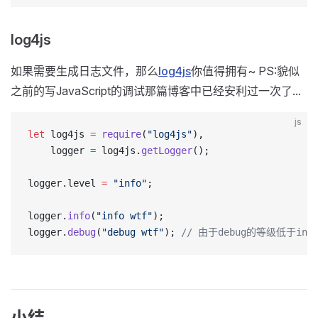
log4js
如果需要生成日志文件，那么
log4js
你值得拥有~ PS:貌似
之前的写JavaScript的调试那篇博客中已经安利过一次了...
js
let
 log4js 
=
 require
(
"log4js"
),
    logger 
=
 log4js.
getLogger
();
logger.level 
=
 "info"
;
logger.
info
(
"info wtf"
);
logger.
debug
(
"debug wtf"
); 
// 由于debug的等级低于i
小结