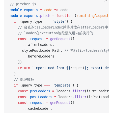
// pitcher.js
module
.
exports
 =
 code
 =>
 code
module
.
exports
.
pitch
 =
 function
 (
remainingRequest
) 
  if
 (query.type 
===
 `style`
) {
    // 会查询cssLoaderIndex并将其放在afterLoaders中
    // loader在execution阶段是从后向前执行的
    const
 request
 =
 genRequest
([
      ...
afterLoaders,
      stylePostLoaderPath, 
// 执行lib/loaders/styleP
      ...
beforeLoaders
    ])
    return
 `import mod from ${
request
}; export defa
  }
  // 处理模板
  if
 (query.type 
===
 `template`
) {
    const
 preLoaders
 =
 loaders.
filter
(isPreLoader)
    const
 postLoaders
 =
 loaders.
filter
(isPostLoader
    const
 request
 =
 genRequest
([
      ...
cacheLoader,