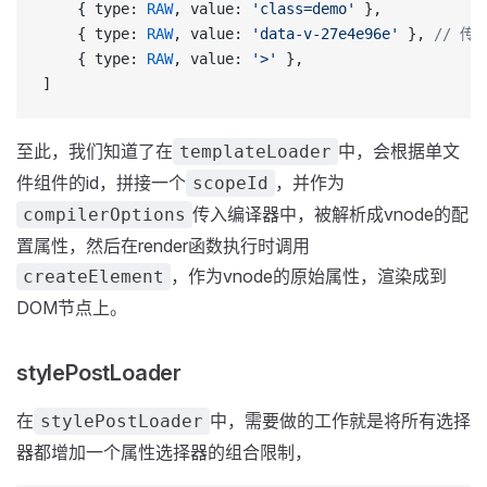
    { type: 
RAW
, value: 
'class=demo'
 },
    { type: 
RAW
, value: 
'data-v-27e4e96e'
 }, 
// 传入
    { type: 
RAW
, value: 
'>'
 },
]
至此，我们知道了在
中，会根据单文
templateLoader
件组件的id，拼接一个
，并作为
scopeId
传入编译器中，被解析成vnode的配
compilerOptions
置属性，然后在render函数执行时调用
，作为vnode的原始属性，渲染成到
createElement
DOM节点上。
stylePostLoader
在
中，需要做的工作就是将所有选择
stylePostLoader
器都增加一个属性选择器的组合限制，