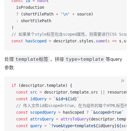
const
 id
 =
 hash
(
  isProduction
  ?
 (shortFilePath 
+
 '
\n
'
 +
 source)
  :
 shortFilePath
)
// 如果某个style标签包含scoped属性，则需要进行CSS S
const
 hasScoped
 =
 descriptor.styles.
some
(
s
 =>
 s.sco
处理
，拼接
等query
template标签
type=template
参数
js
if
 (descriptor.template) {
  const
 src
 =
 descriptor.template.src 
||
 resourcePa
  const
 idQuery
 =
 `&id=${
id
}`
  // 传入文件id和scoped=true，在为组件的每个HTML标
  const
 scopedQuery
 =
 hasScoped 
?
 `&scoped=true`
 :
 
  const
 attrsQuery
 =
 attrsToQuery
(descriptor.templa
  const
 query
 =
 `?vue&type=template${
idQuery
}${
scop