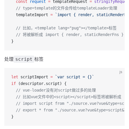
  const
 request
 =
 templateRequest 
=
 stringifyReques
  // type=template的文件会传给templateLoader处理
  templateImport 
=
 `import { render, staticRenderFn
  // 比如，<template lang="pug"></template>标签
  // 将被解析成 import { render, staticRenderFns } fro
}
处理
标签
script
js
let
 scriptImport 
=
 `var script = {}`
if
 (descriptor.script) {
  // vue-loader没有对script做过多的处理
  // 比如vue文件中的<script></script>标签将被解析成
  // import script from "./source.vue?vue&type=scri
  // export * from "./source.vue?vue&type=script&la
}