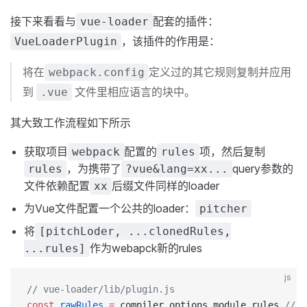
接下来看看与
配套的插件：
vue-loader
，该插件的作用是：
VueLoaderPlugin
将在
定义过的其它规则复制并应用
webpack.config
到
文件里相应语言的块中。
.vue
其大致工作流程如下所示
获取项目
配置的
项，然后复制
webpack
rules
，为携带了
query参数的
rules
?vue&lang=xx...
文件依赖配置
后缀文件同样的loader
xx
为Vue文件配置一个公共的loader：
pitcher
将
[pitchLoder, ...clonedRules,
作为webapck新的rules
...rules]
js
// vue-loader/lib/plugin.js
const
 rawRules
 =
 compiler.options.module.rules 
// 