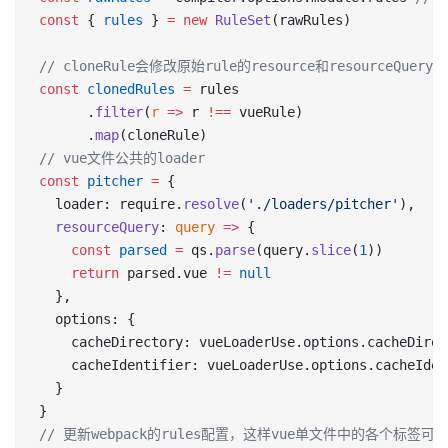
const
 { 
rules
 } 
=
 new
 RuleSet
(rawRules)
// cloneRule会修改原始rule的resource和resourceQ
const
 clonedRules
 =
 rules
      .
filter
(
r
 =>
 r 
!==
 vueRule)
      .
map
(cloneRule) 
// vue文件公共的loader
const
 pitcher
 =
 {
  loader: require.
resolve
(
'./loaders/pitcher'
),
  resourceQuery
: 
query
 =>
 {
    const
 parsed
 =
 qs.
parse
(query.
slice
(
1
))
    return
 parsed.vue 
!=
 null
  },
  options: {
    cacheDirectory: vueLoaderUse.options.cacheDirec
    cacheIdentifier: vueLoaderUse.options.cacheIden
  }
}
// 更新webpack的rules配置，这样vue单文件中的各个标签可以