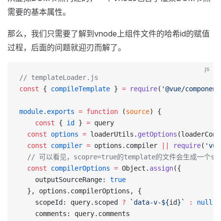
需要的基本属性。
那么，我们只需要了解到vnode上组件文件的哈希id的赋值
过程，后面的问题就迎刃而解了。
js
// templateLoader.js
const
 { 
compileTemplate
 } 
=
 require
(
'@vue/component
module
.
exports
 =
 function
 (
source
) {
	const
 { 
id
 } 
=
 query
  const
 options
 =
 loaderUtils.
getOptions
(loaderCont
  const
 compiler
 =
 options.compiler 
||
 require
(
'vue
  // 可以看见，scopre=true的template的文件会生成一个sco
  const
 compilerOptions
 =
 Object.
assign
({
    outputSourceRange: 
true
  }, options.compilerOptions, {
    scopeId: query.scoped 
?
 `data-v-${
id
}`
 :
 null
,
    comments: query.comments