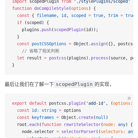
import
 scopedPlugin 
from
 './stylePlugins/scoped'
function
 doCompileStyle
(
options
) {
  const
 { 
filename
, 
id
, 
scoped
 =
 true
, 
trim
 =
 true
,
  if
 (scoped) {
    plugins.
push
(
scopedPlugin
(id));
  }
  const
 postCSSOptions
 =
 Object.
assign
({}, postcssO
	// 省略了相关判断
  let
 result 
=
 postcss
(plugins).
process
(source, pos
}
最后让我们在了解一下
的实现，
scopedPlugin
js
export
 default
 postcss.
plugin
(
'add-id'
, (
options
:
 a
  const
 id
:
 string
 =
 options
  const
 keyframes
 =
 Object.
create
(
null
)
  root.
each
(
function
 rewriteSelector
(
node
:
 any
) {
    node.selector 
=
 selectorParser
((
selectors
:
 any
)