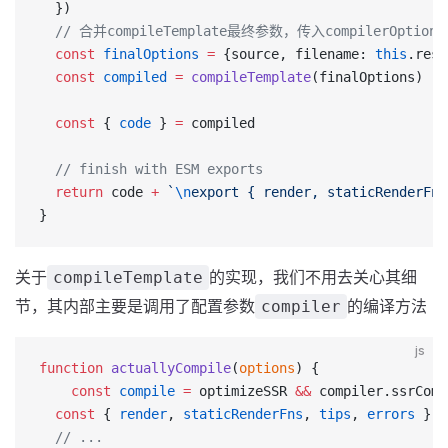
  })
  // 合并compileTemplate最终参数，传入compilerOptions
  const
 finalOptions
 =
 {source, filename: 
this
.reso
  const
 compiled
 =
 compileTemplate
(finalOptions)
  const
 { 
code
 } 
=
 compiled
  // finish with ESM exports
  return
 code 
+
 `
\n
export { render, staticRenderFns
}
关于
的实现，我们不用去关心其细
compileTemplate
节，其内部主要是调用了配置参数
的编译方法
compiler
js
function
 actuallyCompile
(
options
) {
	const
 compile
 =
 optimizeSSR 
&&
 compiler.ssrComp
  const
 { 
render
, 
staticRenderFns
, 
tips
, 
errors
 } 
=
  // ...