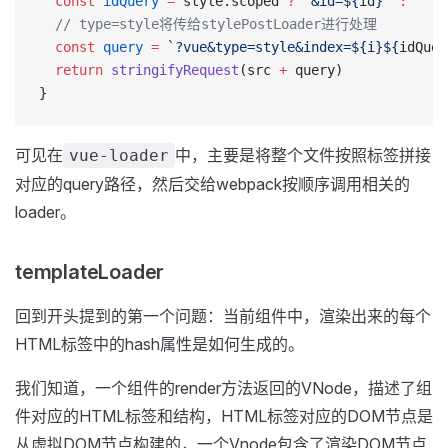
  const
 idQuery
 =
 style.scoped 
?
 `&id=${
id
}`
 :
 ``
  // type=style将传给stylePostLoader进行处理
  const
 query
 =
 `?vue&type=style&index=${
i
}${
idQuer
  return
 stringifyRequest
(src 
+
 query)
}
可见在
中，主要是将整个文件按照标签拼接
vue-loader
对应的query路径，然后交给webpack按顺序调用相关的
loader。
templateLoader
回到开头提到的第一个问题：当前组件中，渲染出来的每个
HTML标签中的hash属性是如何生成的。
我们知道，一个组件的render方法返回的VNode，描述了组
件对应的HTML标签和结构，HTML标签对应的DOM节点是
从虚拟DOM节点构建的，一个Vnode包含了渲染DOM节点