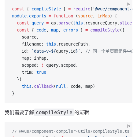
js
const
 { 
compileStyle
 } 
=
 require
(
'@vue/component-co
module
.
exports
 =
 function
 (
source
, 
inMap
) {
  const
 query
 =
 qs.
parse
(
this
.resourceQuery.
slice
(
1
  const
 { 
code
, 
map
, 
errors
 } 
=
 compileStyle
({
    source,
    filename: 
this
.resourcePath,
    id: 
`data-v-${
query
.
id
}`
, 
// 同一个单页面组件中的sty
    map: inMap,
    scoped: 
!!
query.scoped,
    trim: 
true
  })
	this
.
callback
(
null
, code, map)
}
我们需要了解
的逻辑
compileStyle
js
// @vue/component-compiler-utils/compileStyle.ts