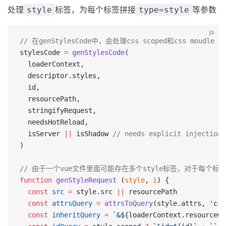
处理
标签，为每个标签拼接
等参数
style
type=style
js
// 在genStylesCode中，会处理css scoped和css moudle
stylesCode 
=
 genStylesCode
(
  loaderContext,
  descriptor.styles, 
  id,
  resourcePath,
  stringifyRequest,
  needsHotReload,
  isServer 
||
 isShadow 
// needs explicit injection?
)
// 由于一个vue文件里面可能存在多个style标签，对于每个标签，
function
 genStyleRequest
 (
style
, 
i
) {
  const
 src
 =
 style.src 
||
 resourcePath
  const
 attrsQuery
 =
 attrsToQuery
(style.attrs, 
'css
  const
 inheritQuery
 =
 `&${
loaderContext
.
resourceQu