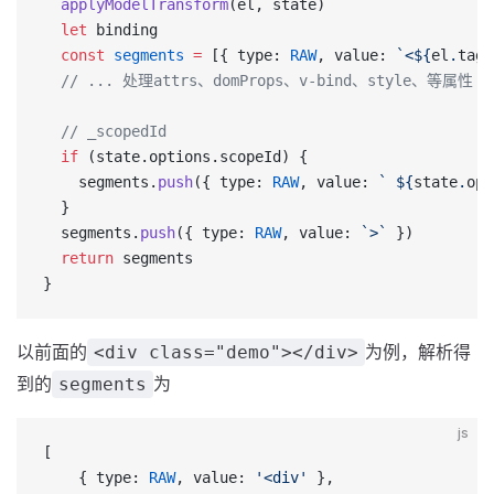
  applyModelTransform
(el, state)
  let
 binding
  const
 segments
 =
 [{ type: 
RAW
, value: 
`<${
el
.
tag
}
  // ... 处理attrs、domProps、v-bind、style、等属性
  // _scopedId
  if
 (state.options.scopeId) {
    segments.
push
({ type: 
RAW
, value: 
` ${
state
.
opt
  }
  segments.
push
({ type: 
RAW
, value: 
`>`
 })
  return
 segments
}
以前面的
为例，解析得
<div class="demo"></div>
到的
为
segments
js
[
    { type: 
RAW
, value: 
'<div'
 },