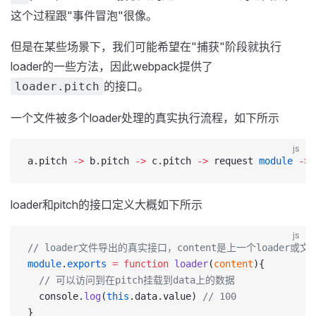
这个过程跟"事件冒泡"很像。
但是在某些场景下，我们可能希望在"捕获"阶段就执行
loader的一些方法，因此webpack提供了
的接口。
loader.pitch
一个文件被多个loader处理的真实执行流程，如下所示
js
a.pitch 
->
 b.pitch 
->
 c.pitch 
->
 request 
module
 ->
 
loader和pitch的接口定义大概如下所示
js
// loader文件导出的真实接口，content是上一个loader或
module
.
exports
 =
 function
 loader
(
content
){
  // 可以访问到在pitch挂载到data上的数据
  console.
log
(
this
.data.value) 
// 100
}