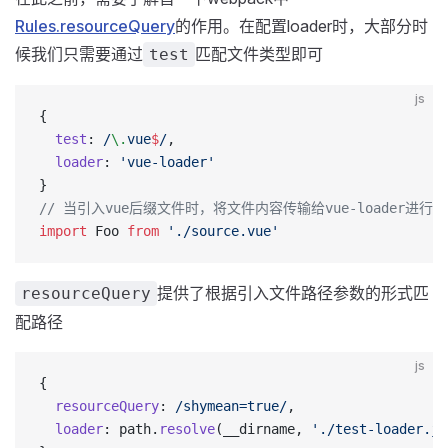
Rules.resourceQuery
的作用。在配置loader时，大部分时
候我们只需要通过
匹配文件类型即可
test
js
{
  test
:
 /
\.
vue
$
/
,
  loader
: 
'vue-loader'
}
// 当引入vue后缀文件时，将文件内容传输给vue-loader进行
import
 Foo 
from
 './source.vue'
提供了根据引入文件路径参数的形式匹
resourceQuery
配路径
js
{
  resourceQuery
:
 /
shymean=true
/
,
  loader
: path.
resolve
(__dirname, 
'./test-loader.js