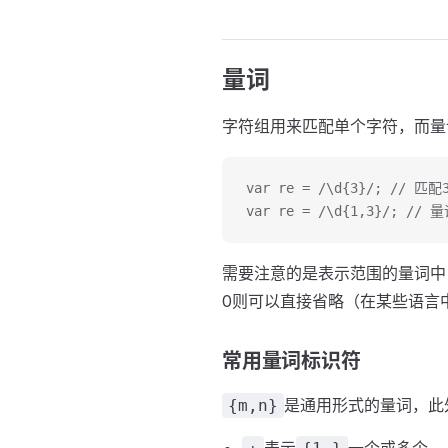
量词
字符组用来匹配单个字符，而量
var re = /\d{3}/; // 匹
var re = /\d{1,3}/
需要注意的是表示范围的量词中
0则可以直接省略（在某些语言
常用量词标识符
是通用形式的量词，此
{m,n}