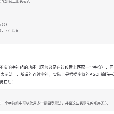
代码来测试正则表达式
r)){
]); // c,a
不影响字符组的功能（因为只是在该位置上匹配一个字符），但
表示法__，所谓的连续字符，实际上是根据字符的ASCII编码
符在后：
]/; // 在一个字符组中可以使用多个范围表示法，并且这些表示法的顺序无关