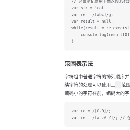
// 这篇笔记使用下面这段JS
var str = 'cat'
var re = /[abc]/g;
var result = null;
while(result = re.exec(st
	console.log(result[0
}
范围表示法
字符组中普通字符的排列顺序并
续字符的处理可以使用__
范围
-
编码小的字符在前，编码大的字
var re = /[0-9]/;
var re = /[a-zA-Z