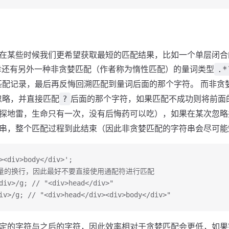
在某些时候我们更希望获取最短的匹配结果，比如一个单层闭合的的
所幸还有另外一种非贪婪匹配（作者称为惰性匹配）的量词类型
.*
匹配记录，最后再反悔回溯匹配到量词后面的那个字符。 而非贪
忽略，并直接匹配
后面的那个字符，如果匹配不成功则将前面
?
探地雷，生命只有一次，没有后悔药可以吃），如果在某次忽略
串，整个匹配过程到此结束（因此非贪婪匹配的字符串会尽可能
><div>body</div>';
现大量的换行，因此最好不要直接使用通配符进行匹配
div>/g; // "<div>head</div>"
iv>/g; // "<div>head</div><div>body</div>"
定的字符与之后的字符，因此效率相对于贪婪匹配会更低，如果