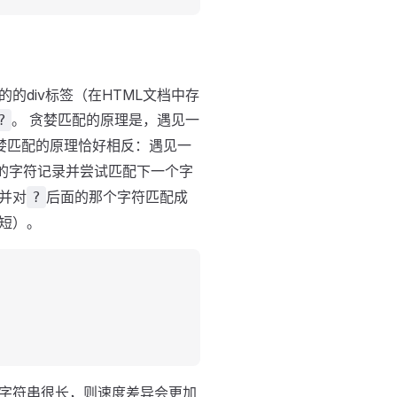
div标签（在HTML文档中存
。 贪婪匹配的原理是，遇见一
?
婪匹配的原理恰好相反：遇见一
的字符记录并尝试匹配下一个字
并对
后面的那个字符匹配成
?
短）。
字符串很长，则速度差异会更加