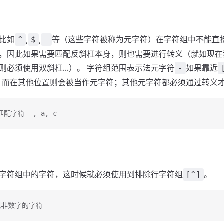
比如
,
,
等（这些字符被称为元字符）在字符组中不能直
^
$
-
符，因此如果需要匹配反斜杠本身，则也需要进行转义（就如现在我在
则必须使用双斜杠...）。 字符组范围表示法元字符
如果靠近
-
，而在其他位置则会被当作元字符；其他元字符都必须通过转义
示匹配字符 -, a, c
字符组中的字符，这时候就必须使用到排除行字符组
。
[^]
 匹配非数字的字符