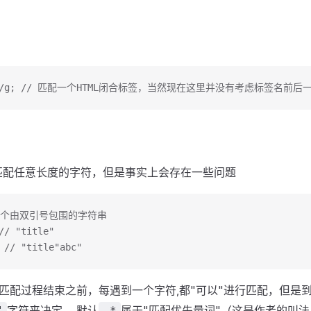
<[^<]+>/g; // 匹配一个HTML闭合标签，当然现在这里并没有考虑标签名
匹配任意长度的字符，但是事实上会存在一些问题
 匹配一个由双引号包围的字符串
// "title"
 // "title"abc"
匹配过程结束之前，每遇到一个字符,都"可以"进行匹配，但是
字符来决定。 默认
属于"匹配优先量词"（这是作者的叫
"
.*