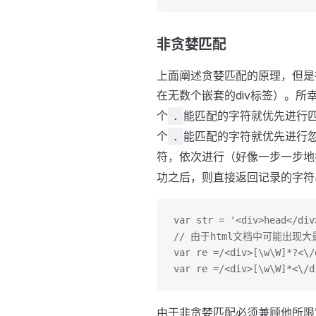
非贪婪匹配
上面阐述贪婪匹配的原理，但是
在无数个嵌套的div标签）。
个
能匹配的字符就优先进行
.
个
能匹配的字符就优先进行
.
符，依次进行（好像一步一步地
功之后，则直接返回记录的字符
var str = '<div>head</div
// 由于html文档中可能出
var re =/<div>[\w\W]*?<\/
var re =/<div>[\w\W]*<\/d
由于非贪婪匹配必须兼顾他所限