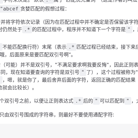
贪婪匹配的假想过程：
"abcef
符并将字符依次记录（因为在匹配过程中并不确定是否保留该字
时仍然处于
的匹配过程中，程序并不知道下一个字符是
，
.*
"
不能匹配换行符）末尾（表示
匹配过程已经结束，接下来
.
.*
“哦，后面原来是要匹配双引号啊”。
（可能）并不是双引号，"不满足要求啊我要反悔"，因此正则
不同，现在知道要查询的字符是双引号
了），这个过程被称为
"
，嗯，就是你了，最后舍弃后面的字符，返回正确的匹配结果
"
也就会比较长）。
个双引号之前，以便让正则表达式
后的
可以匹配到
，
.*
"
"
只由双引号围成的字符串，则最好不要使用通配字符: