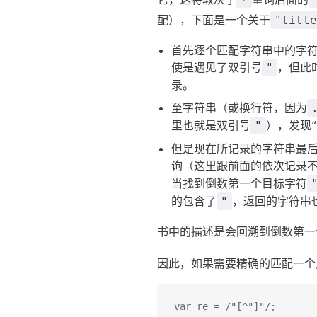
配），下面是一个关于
"title
首先逐个匹配字符串中的字
使是遇见了双引号
，但此
"
录。
至字符串（或换行符，因为
里也就是双引号
），发现
"
但是现在所记录的字符串最后
询（这里跟前面的依次记录
当找到倒数第一个目标字符
的包含了
，返回的字符串
"
书中的描述是会回溯到倒数第一
因此，如果需要精确的匹配一个
var re = /"[^"]"/;