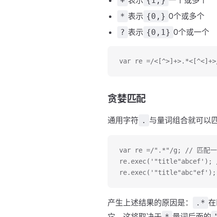
表示
一个或多个
+
{1,}
表示
0个或多个
*
{0,}
表示
0个或一个
?
{0,1}
var re =/<[^>]+>.*
贪婪匹配
通用字符
与量词组合就可以
.
var re =/".*"/g; //
re.exec('"title"abcef'); 
re.exec('"title"abc"ef');
产生上述结果的原因是：
在
.*
它，这将取决于
量词后面的
*