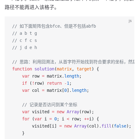
路径不能再进入该格子。
js
// 如下面矩阵包含bfce、但是不包括abfb
// a b t g
// c f c s
// j d e h
// 思路：利用回溯法，从首字符开始找到符合要求的坐标，然后
function
 solution
(
matrix
, 
target
) {
    var
 row 
=
 matrix.
length
;
    if
 (
!
row) 
return
 -
1
;
    var
 col 
=
 matrix[
0
].
length
;
    // 记录是否访问到某个坐标
    var
 visited 
=
 new
 Array
(row);
    for
 (
var
 i 
=
 0
; i 
<
 row; 
++
i) {
        visited[i] 
=
 new
 Array
(col).
fill
(
false
);
    }