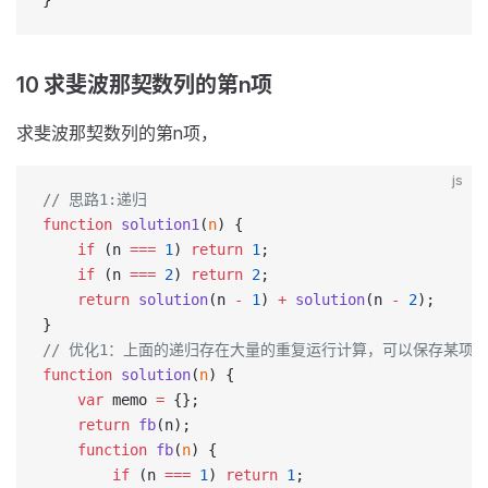
}
10 求斐波那契数列的第n项
求斐波那契数列的第n项，
js
// 思路1:递归
function
 solution1
(
n
) {
    if
 (n 
===
 1
) 
return
 1
;
    if
 (n 
===
 2
) 
return
 2
;
    return
 solution
(n 
-
 1
) 
+
 solution
(n 
-
 2
);
}
// 优化1：上面的递归存在大量的重复运行计算，可以保存某项
function
 solution
(
n
) {
    var
 memo 
=
 {};
    return
 fb
(n);
    function
 fb
(
n
) {
        if
 (n 
===
 1
) 
return
 1
;