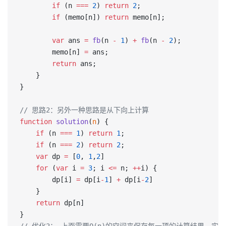
        if
 (n 
===
 2
) 
return
 2
;
        if
 (memo[n]) 
return
 memo[n];
        var
 ans 
=
 fb
(n 
-
 1
) 
+
 fb
(n 
-
 2
);
        memo[n] 
=
 ans;
        return
 ans;
    }
}
// 思路2：另外一种思路是从下向上计算
function
 solution
(
n
) {
    if
 (n 
===
 1
) 
return
 1
;
    if
 (n 
===
 2
) 
return
 2
;
    var
 dp 
=
 [
0
, 
1
,
2
]
    for
 (
var
 i 
=
 3
; i 
<=
 n; 
++
i) {
        dp[i] 
=
 dp[i
-
1
] 
+
 dp[i
-
2
]
    }
    return
 dp[n]
}