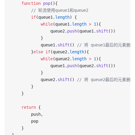
    function
 pop
(){
        // 轮流使用queue1和queue2
        if
(queue1.
length
) {
            while
(queue1.
length
 >
 1
){
                queue2.
push
(queue1.
shift
())
            }
            queue1.
shift
() 
// 将 queue1最后的元素删除
        }
else
 if
(queue2.
length
){
            while
(queue2.
length
 >
 1
){
                queue1.
push
(queue2.
shift
())
            }
            queue2.
shift
() 
// 将 queue2最后的元素删除
        }
    }
    return
 {
        push,
        pop
    }