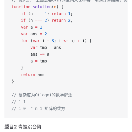
// 优化2： 上面需要O(n)的空间来保存每一项的计算结果，
function
 solution
(
n
) {
    if
 (n 
===
 1
) 
return
 1
;
    if
 (n 
===
 2
) 
return
 2
;
    var
 a 
=
 1
    var
 ans 
=
 2
    for
 (
var
 i 
=
 3
; i 
<=
 n; 
++
i) {
        var
 tmp 
=
 ans
        ans 
+=
 a
        a 
=
 tmp
    }
    return
 ans
}
// 复杂度为O(logn)的数学解法
// 1 1
// 1 0  ^ n-1 矩阵的乘方
题目2
青蛙跳台阶