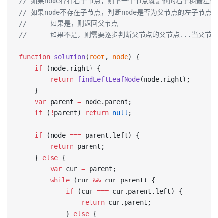
// 如果node存在右子节点，则下一个节点就是他的右子树最左
// 如果node不存在子节点，判断node是否为父节点的左子节点
//      如果是，则返回父节点
//      如果不是，则需要逐步判断父节点的父节点...当
function
 solution
(
root
, 
node
) {
    if
 (node.right) {
        return
 findLeftLeafNode
(node.right);
    }
    var
 parent 
=
 node.parent;
    if
 (
!
parent) 
return
 null
;
    if
 (node 
===
 parent.left) {
        return
 parent;
    } 
else
 {
        var
 cur 
=
 parent;
        while
 (cur 
&&
 cur.parent) {
            if
 (cur 
===
 cur.parent.left) {
                return
 cur.parent;
            } 
else
 {