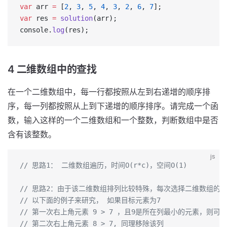
var
 arr 
=
 [
2
, 
3
, 
5
, 
4
, 
3
, 
2
, 
6
, 
7
];
var
 res 
=
 solution
(arr);
console.
log
(res);
4 二维数组中的查找
在一个二维数组中，每一行都按照从左到右递增的顺序排
序，每一列都按照从上到下递增的顺序排序。请完成一个函
数，输入这样的一个二维数组和一个整数，判断数组中是否
含有该整数。
js
// 思路1： 二维数组遍历，时间O(r*c)，空间O(1)
// 思路2：由于该二维数组排列比较特殊，每次选择二维数组的
// 以下面的例子来研究， 如果目标元素为7
// 第一次右上角元素 9 > 7 ，且9是所在列最小的元素，则可
// 第二次右上角元素 8 > 7, 同理移除该列