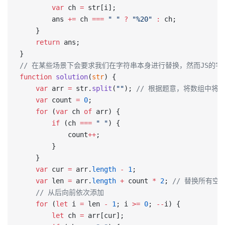
        var
 ch 
=
 str[i];
        ans 
+=
 ch 
===
 " "
 ?
 "%20"
 :
 ch;
    }
    return
 ans;
}
// 在某些场景下会要求我们在字符串本身进行替换，然而JS的
function
 solution
(
str
) {
    var
 arr 
=
 str.
split
(
""
); 
// 根据题意，将数组中将所有
    var
 count 
=
 0
;
    for
 (
var
 ch 
of
 arr) {
        if
 (ch 
===
 " "
) {
            count
++
;
        }
    }
    var
 cur 
=
 arr.
length
 -
 1
;
    var
 len 
=
 arr.
length
 +
 count 
*
 2
; 
// 替换所有空
    // 从后向前依次添加
    for
 (
let
 i 
=
 len 
-
 1
; i 
>=
 0
; 
--
i) {
        let
 ch 
=
 arr[cur];