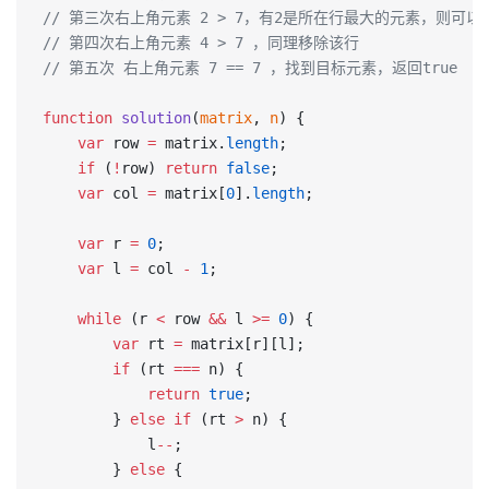
// 第三次右上角元素 2 > 7，有2是所在行最大的元素，则可
// 第四次右上角元素 4 > 7 ，同理移除该行
// 第五次 右上角元素 7 == 7 ，找到目标元素，返回true
function
 solution
(
matrix
, 
n
) {
    var
 row 
=
 matrix.
length
;
    if
 (
!
row) 
return
 false
;
    var
 col 
=
 matrix[
0
].
length
;
    var
 r 
=
 0
;
    var
 l 
=
 col 
-
 1
;
    while
 (r 
<
 row 
&&
 l 
>=
 0
) {
        var
 rt 
=
 matrix[r][l];
        if
 (rt 
===
 n) {
            return
 true
;
        } 
else
 if
 (rt 
>
 n) {
            l
--
;
        } 
else
 {