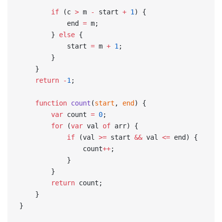
        if
 (c 
>
 m 
-
 start 
+
 1
) {
            end 
=
 m;
        } 
else
 {
            start 
=
 m 
+
 1
;
        }
    }
    return
 -
1
;
    function
 count
(
start
, 
end
) {
        var
 count 
=
 0
;
        for
 (
var
 val 
of
 arr) {
            if
 (val 
>=
 start 
&&
 val 
<=
 end) {
                count
++
;
            }
        }
        return
 count;
    }
}