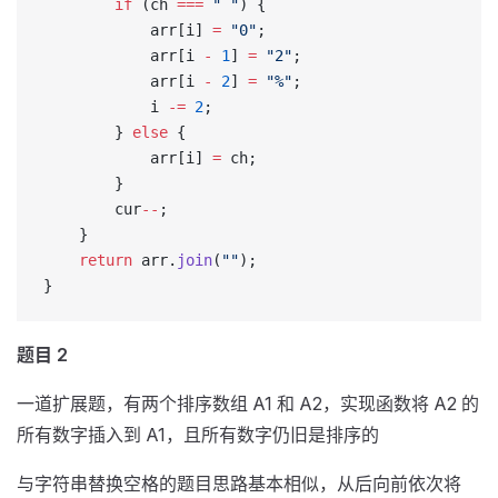
        if
 (ch 
===
 " "
) {
            arr[i] 
=
 "0"
;
            arr[i 
-
 1
] 
=
 "2"
;
            arr[i 
-
 2
] 
=
 "%"
;
            i 
-=
 2
;
        } 
else
 {
            arr[i] 
=
 ch;
        }
        cur
--
;
    }
    return
 arr.
join
(
""
);
}
题目 2
一道扩展题，有两个排序数组 A1 和 A2，实现函数将 A2 的
所有数字插入到 A1，且所有数字仍旧是排序的
与字符串替换空格的题目思路基本相似，从后向前依次将