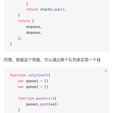
        }
        return
 stack2.
pop
();
    }
    return
 {
        enqueue,
        dequeue,
    };
}
同理，根据这个思路，可以通过两个队列来实现一个栈
js
function
 solution
(){
    var
 queue1 
=
 []
    var
 queue2 
=
 []
    function
 push
(
val
){
        queue1.
push
(val)
    }