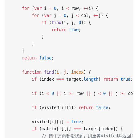
    for
 (
var
 i 
=
 0
; i 
<
 row; 
++
i) {
        for
 (
var
 j 
=
 0
; j 
<
 col; 
++
j) {
            if
 (
find
(i, j, 
0
)) {
                return
 true
;
            }
        }
    }
    return
 false
;
    function
 find
(
i
, 
j
, 
index
) {
        if
 (index 
===
 target.
length
) 
return
 true
;
        if
 (i 
<
 0
 ||
 i 
>=
 row 
||
 j 
<
 0
 ||
 j 
>=
 col)
        if
 (visited[i][j]) 
return
 false
;
        visited[i][j] 
=
 true
;
        if
 (matrix[i][j] 
===
 target[index]) {
            // 四个方向都没找到，则重置visited并返回fal