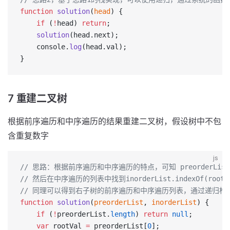
function
 solution
(
head
) {
    if
 (
!
head) 
return
;
    solution
(head.next);
    console.
log
(head.val);
}
7 重建二叉树
根据前序遍历和中序遍历的结果重建二叉树，假设树中不包
含重复数字
js
// 思路：根据前序遍历和中序遍历的特点，可知 preorderList
// 然后在中序遍历的列表中找到inorderList.indexOf(ro
// 同理可以得到右子树的前序遍历和中序遍历列表，通过递归构
function
 solution
(
preorderList
, 
inorderList
) {
    if
 (
!
preorderList.
length
) 
return
 null
;
    var
 rootVal 
=
 preorderList[
0
];