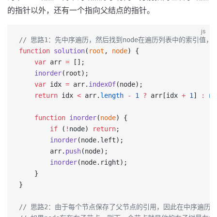
的指针以外，还有一个指向父结点的指针。
js
// 思路1：先中序遍历，然后找到node在遍历列表中的索引值，
function
 solution
(
root
, 
node
) {
    var
 arr 
=
 [];
    inorder
(root);
    var
 idx 
=
 arr.
indexOf
(node);
    return
 idx 
<
 arr.
length
 -
 1
 ?
 arr[idx 
+
 1
] 
:
 nu
    function
 inorder
(
node
) {
        if
 (
!
node) 
return
;
        inorder
(node.left);
        arr.
push
(node);
        inorder
(node.right);
    }
}
// 思路2：由于每个节点保存了父节点的引用，因此在中序遍历