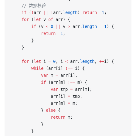
    // 数据校验
    if
 (
!
arr 
||
 !
arr.
length
) 
return
 -
1
;
    for
 (
let
 v 
of
 arr) {
        if
 (v 
<
 0
 ||
 v 
>
 arr.
length
 -
 1
) {
            return
 -
1
;
        }
    }
    for
 (
let
 i 
=
 0
; i 
<
 arr.
length
; 
++
i) {
        while
 (arr[i] 
!==
 i) {
            var
 m 
=
 arr[i];
            if
 (arr[m] 
!==
 m) {
                var
 tmp 
=
 arr[m];
                arr[i] 
=
 tmp;
                arr[m] 
=
 m;
            } 
else
 {
                return
 m;
            }
        }