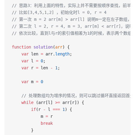
// 思路3：利用上面的特性，实际上并不需要按顺序查找，前半
// 比如[3,4,5,1,2] ，初始化时l = 0, r = 4
// 第一次 m = 2 arr[m] > arr[l] 说明m一定在左子数
// 第二次 l = 2, r = 4, m = 3, arr[m] < arr[r
// 依次比较，直到l与r的索引值相差为1的时候，表示两个数组的
function
 solution
(
arr
) {
    var
 len 
=
 arr.
length
;
    var
 l 
=
 0
;
    var
 r 
=
 len 
-
 1
;
    var
 m 
=
 0
    // 处理数组均为增序的情况，则可以跳过循环直接返回首元
    while
 (arr[l] 
>=
 arr[r]) {
        if
(r 
-
 l 
===
 1
) {
            m 
=
 r
            break
        }