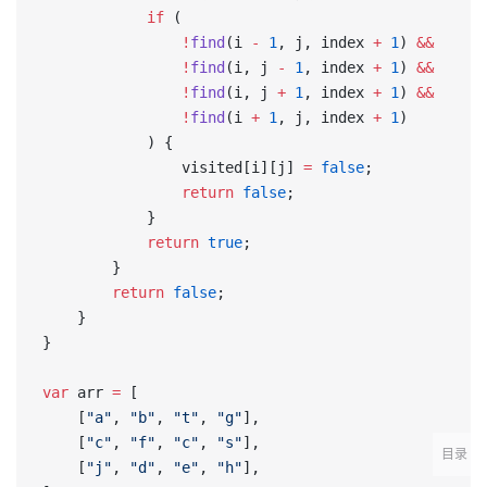
            if
 (
                !
find
(i 
-
 1
, j, index 
+
 1
) 
&&
                !
find
(i, j 
-
 1
, index 
+
 1
) 
&&
                !
find
(i, j 
+
 1
, index 
+
 1
) 
&&
                !
find
(i 
+
 1
, j, index 
+
 1
)
            ) {
                visited[i][j] 
=
 false
;
                return
 false
;
            }
            return
 true
;
        }
        return
 false
;
    }
}
var
 arr 
=
 [
    [
"a"
, 
"b"
, 
"t"
, 
"g"
],
    [
"c"
, 
"f"
, 
"c"
, 
"s"
],
目录
    [
"j"
, 
"d"
, 
"e"
, 
"h"
],