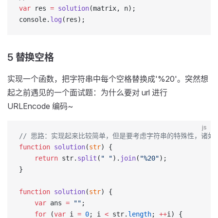
var
 res 
=
 solution
(matrix, n);
console.
log
(res);
5 替换空格
实现一个函数，把字符串中每个空格替换成'%20'。突然想
起之前遇见的一个面试题：为什么要对 url 进行
URLEncode 编码~
js
// 思路：实现起来比较简单，但是要考虑字符串的特殊性，诸如
function
 solution
(
str
) {
    return
 str.
split
(
" "
).
join
(
"%20"
);
}
function
 solution
(
str
) {
    var
 ans 
=
 ""
;
    for
 (
var
 i 
=
 0
; i 
<
 str.
length
; 
++
i) {