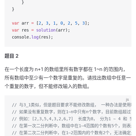
    }
}
var
 arr 
=
 [
2
, 
3
, 
1
, 
0
, 
2
, 
5
, 
3
];
var
 res 
=
 solution
(arr);
console.
log
(res);
题目 2
在一个长度为 n+1 的数组里所有数字都在 1~n 的范围内，
所有数组中至少有一个数字是重复的。请找出数组中任意一
个重复的数字，但不能修改输入的数组。
js
// 与3_1类似，但是题目要求不能修改数组， 一种办法是使用h
// 如果没有重复数字，则在1~n中只有n个数字，目前数组超过
// 例如：[2,3,5,4,3,2,6,7]  长度为8， 分为1 ~ 4 和 5
// 在第一次二分判断中，数组中在1~4范围的个数有5个，则表示包
// 在第二次二分判断中，在1~2范围内的个数有2个，无法确定