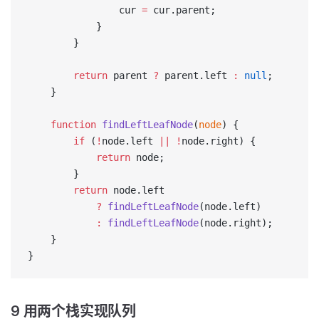
                cur 
=
 cur.parent;
            }
        }
        return
 parent 
?
 parent.left 
:
 null
;
    }
    function
 findLeftLeafNode
(
node
) {
        if
 (
!
node.left 
||
 !
node.right) {
            return
 node;
        }
        return
 node.left
            ?
 findLeftLeafNode
(node.left)
            :
 findLeftLeafNode
(node.right);
    }
}
9 用两个栈实现队列