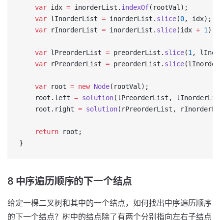
    var
 idx 
=
 inorderList.
indexOf
(rootVal);
    var
 lInorderList 
=
 inorderList.
slice
(
0
, idx);
    var
 rInorderList 
=
 inorderList.
slice
(idx 
+
 1
);
    var
 lPreorderList 
=
 preorderList.
slice
(
1
, lInor
    var
 rPreorderList 
=
 preorderList.
slice
(lInorder
    var
 root 
=
 new
 Node
(rootVal);
    root.left 
=
 solution
(lPreorderList, lInorderLis
    root.right 
=
 solution
(rPreorderList, rInorderLi
    return
 root;
}
8 中序遍历顺序的下一个结点
给定一棵二叉树和其中的一个结点，如何找出中序遍历顺序
的下一个结点？树中的结点除了有两个分别指向左右子结点