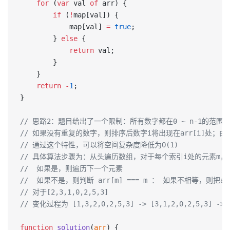
    for
 (
var
 val 
of
 arr) {
        if
 (
!
map[val]) {
            map[val] 
=
 true
;
        } 
else
 {
            return
 val;
        }
    }
    return
 -
1
;
}
// 思路2：题目给出了一个限制：所有数字都在0 ~ n-1的范围内
// 如果没有重复的数字，则排序后数字i将出现在arr[i]处；由
// 通过这个特性，可以将空间复杂度降低为O(1)
// 具体算法步骤为：从头遍历数组，对于每个索引i处的元素m，判断
//  如果是，则遍历下一个元素
//  如果不是，则判断 arr[m] === m ： 如果不相等，则
// 对于[2,3,1,0,2,5,3]
// 变化过程为 [1,3,2,0,2,5,3] -> [3,1,2,0,2,5,3] 
function
 solution
(
arr
) {